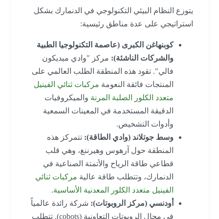
يتوزع النظام البيئي التكنولوجي في الدنمارك بشكل
استراتيجي على عدة مناطق رئيسية:
كوبنهاغن الكبرى (عاصمة التكنولوجيا الطبية
والشركات الناشئة):
مركز "وادي ميديكون
فالي". تقود هذه المنطقة الطلب العالمي على
المنتجات فائقة النعومة
مركبات ثنائي الفينيل
متعدد الكلور الصلبة المرنة
والميكروفيات
الدقيقة المستخدمة في المعينات السمعية
وأدوات التشخيص.
وسط جوتلاند (وادي الطاقة):
تتمركز هذه
المنطقة حول آرهوس وهيرننغ، وهي قلب
قطاعي طاقة الرياح والأتمتة الصناعية في
الدنمارك، وتتطلب طاقة عالية
مركبات ثنائي
الفينيل متعدد الكلور المعدنية الأساسية
.
أودنسي (مركز الروبوتات):
شركة رائدة عالمياً
في مجال الروبوتات التعاونية (cobots). تتطلب