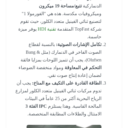
الدنماركية
تتبع/مساحة 19 ميكرون
وميكروفيات مكدسة. هذه هي "الفورمولا 1"
لتصنيع ثنائي الفينيل متعدد الكلور، حيث تقوم
شركة TopFast المتقدمة
تقنية HDI
يوفر ميزة
حاسمة.
تكامل الإشارات الصوتية:
بالنسبة لقطاع
الصوت الفاخر في الدنمارك (مثل Bang &
Olufsen)، يجب أن تتميز اللوحات بمزايا فائقة
التحكم في المعاوقة
ومواد منخفضة الضوضاء
لضمان إعادة إنتاج صوت نقي.
الطاقة القادرة على التكيف مع المناخ:
يجب أن
تدوم مركبات ثنائي الفينيل متعدد الكلور لمزارع
الرياح البحرية أكثر من 25 عاماً في البيئات
المالحة القاسية. وهذا يستلزم
IPC الفئة 3
الامتثال والطلاءات المطابقة المتخصصة.