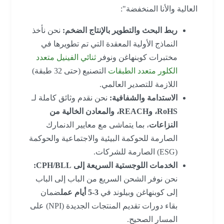
العالية والأنا المنخفضة":
ربط البحث والتطوير بالإنتاج الضخم:
نحن نأخذ
النماذج الأولية المعقدة التي تم تطويرها في
مختبرات كوبنهاغن ونوفر
ثنائي الفينيل متعدد
الكلور متعدد الطبقات
التصنيع (حتى 32 طبقة)
اللازمة للتصدير العالمي.
الاستدامة والشفافية:
نحن نقدم وثائق كاملة لـ
RoHS، وREACH، والمعادن الخالية من
النزاعات
، بما يتماشى مع معايير الدنمارك
الصارمة للحوكمة البيئية والاجتماعية والحوكمة
(ESG) الصارمة للشركات.
الخدمات اللوجستية السريعة إلى CPH/BLL:
نحن نوفر الشحن السريع من الباب إلى الباب
إلى كوبنهاغن وبيلوند في
3-5 أيام عمل
ضمان
بقاء دورات تقديم المنتجات الجديدة (NPI) على
المسار الصحيح.