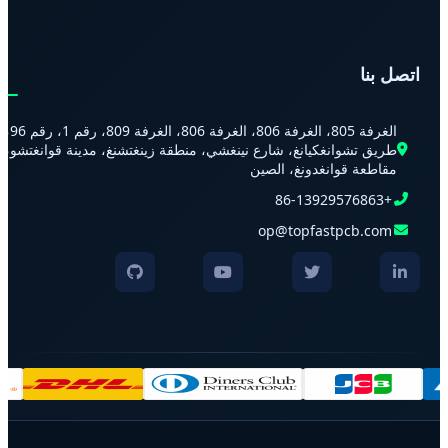
اتصل بنا
الغرفة 805، الغرفة 806، الغرفة 806، الغرفة 809، رقم 1، رقم 96،
طريق تشوانغكيانغ، شارع نينغشي، منطقة زينغتشنغ، مدينة قوانغتشو،
مقاطعة قوانغدونغ، الصين
+86-13929576863
op@topfastpcb.com