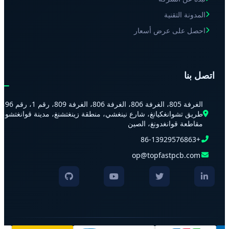
المدونة التقنية
احصل على عرض أسعار
اتصل بنا
الغرفة 805، الغرفة 806، الغرفة 806، الغرفة 809، رقم 1، رقم 96،
طريق تشوانغكيانغ، شارع نينغشي، منطقة زينغتشنغ، مدينة قوانغتشو،
مقاطعة قوانغدونغ، الصين
+86-13929576863
op@topfastpcb.com