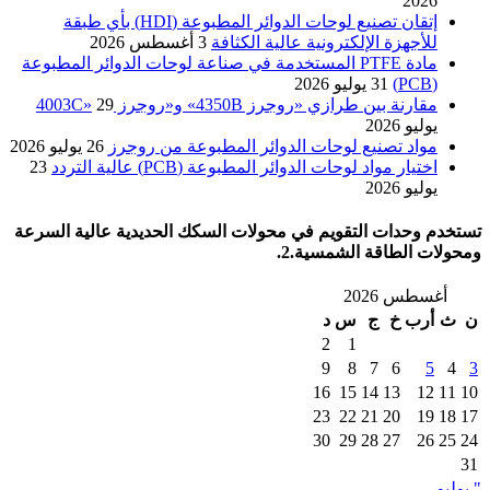
2026
إتقان تصنيع لوحات الدوائر المطبوعة (HDI) بأي طبقة
للأجهزة الإلكترونية عالية الكثافة
3 أغسطس 2026
مادة PTFE المستخدمة في صناعة لوحات الدوائر المطبوعة
(PCB)
31 يوليو 2026
مقارنة بين طرازي «روجرز 4350B» و«روجرز 4003C»
29
يوليو 2026
مواد تصنيع لوحات الدوائر المطبوعة من روجرز
26 يوليو 2026
اختيار مواد لوحات الدوائر المطبوعة (PCB) عالية التردد
23
يوليو 2026
تستخدم وحدات التقويم في محولات السكك الحديدية عالية السرعة
ومحولات الطاقة الشمسية.2.
أغسطس 2026
ن
ث
أرب
خ
ج
س
د
2
1
9
8
7
6
5
4
3
16
15
14
13
12
11
10
23
22
21
20
19
18
17
30
29
28
27
26
25
24
31
" يوليو