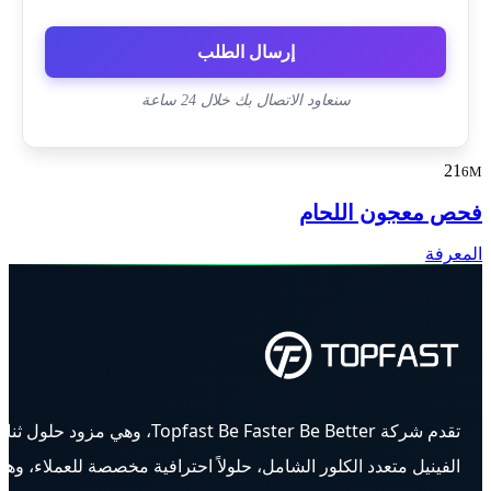
إرسال الطلب
سنعاود الاتصال بك خلال 24 ساعة
21
6M
فحص معجون اللحام
المعرفة
تقدم شركة Topfast Be Faster Be Better، وهي مزود حلول ث
الفينيل متعدد الكلور الشامل، حلولاً احترافية مخصصة للعملاء، وه