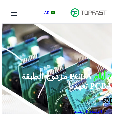
AR
7 أيام
PCBA مزدوج الطبقة
PCBA تعهدنا
SPI
الصفحة الرئيسية