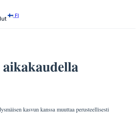
FI
lut
 aikakaudella
hdysmäisen kasvun kanssa muuttaa perusteellisesti