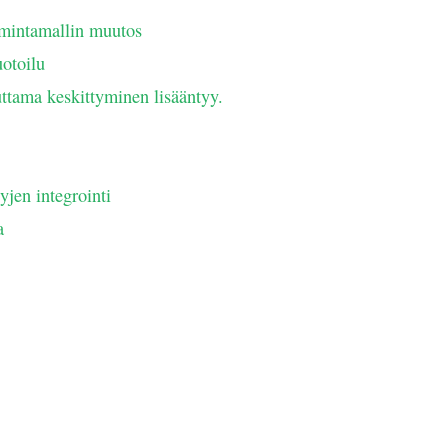
oimintamallin muutos
otoilu
ttama keskittyminen lisääntyy.
yjen integrointi
a