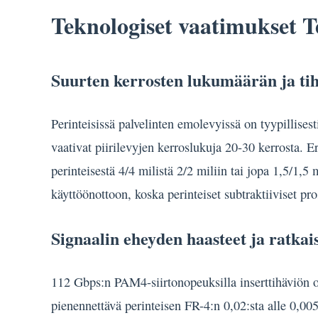
Teknologiset vaatimukset T
Suurten kerrosten lukumäärän ja tih
Perinteisissä palvelinten emolevyissä on tyypillise
vaativat piirilevyjen kerroslukuja 20-30 kerrosta. Er
perinteisestä 4/4 milistä 2/2 miliin tai jopa 1,5/1
käyttöönottoon, koska perinteiset subtraktiiviset pr
Signaalin eheyden haasteet ja ratkai
112 Gbps:n PAM4-siirtonopeuksilla inserttihäviön o
pienennettävä perinteisen FR-4:n 0,02:sta alle 0,00