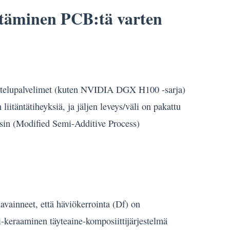
ittäminen PCB:tä varten
rjoittelupalvelimet (kuten NVIDIA DGX H100 -sarja)
iitäntätiheyksiä, ja jäljen leveys/väli on pakattu
ssin (Modified Semi-Additive Process)
vainneet, että häviökerrointa (Df) on
si-keraaminen täyteaine-komposiittijärjestelmä