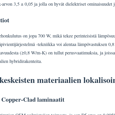
rvon 3,5 ± 0,05 ja jolla on hyvät dielektriset ominaisuudet 
tiot
nkulutus on jopa 700 W, mikä tekee perinteisistä lämpösuunni
ivientijärjestelmä -tekniikka voi alentaa lämpövastuksen 0,8 
avuudesta (≥0,8 W/m-K) on tullut perusvaatimuksia, ja joissa
alien hybridirakenteita.
keskeisten materiaalien lokaliso
Copper-Clad laminaatit