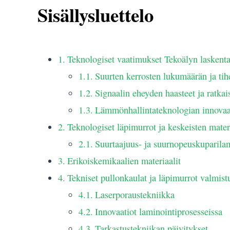
Sisällysluettelo
Teknologiset vaatimukset Tekoälyn laskenta
Suurten kerrosten lukumäärän ja tihe
Signaalin eheyden haasteet ja ratkai
Lämmönhallintateknologian innovaa
Teknologiset läpimurrot ja keskeisten mater
Suurtaajuus- ja suurnopeuskuparilam
Erikoiskemikaalien materiaalit
Tekniset pullonkaulat ja läpimurrot valmist
Laserporaustekniikka
Innovaatiot laminointiprosesseissa
Tarkastustekniikan päivitykset