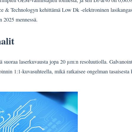
urimpien OEM-valmistajien toimesta, ja sen Df-arvo on 0,005
ence & Technologyn kehittämä Low Dk -elektroninen lasikanga
en 2025 mennessä.
alit
sä suoraa laserkuvausta jopa 20 μm:n resoluutiolla. Galvanoi
innin 1:1-kuvasuhteella, mikä ratkaisee ongelman tasaisesta ku