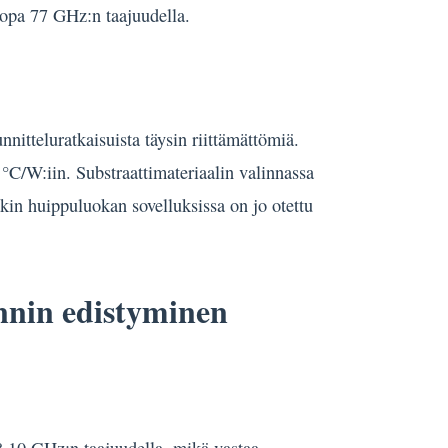
jopa 77 GHz:n taajuudella.
tteluratkaisuista täysin riittämättömiä.
°C/W:iin. Substraattimateriaalin valinnassa
kin huippuluokan sovelluksissa on jo otettu
innin edistyminen