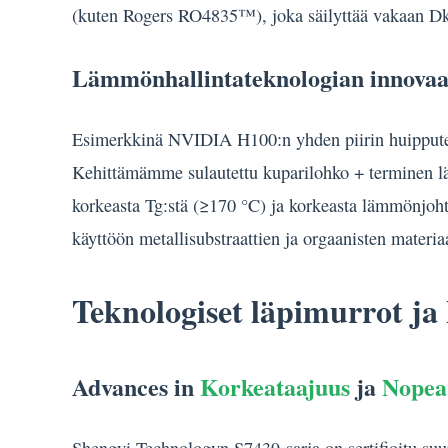
(kuten Rogers RO4835™), joka säilyttää vakaan Dk-a
Lämmönhallintateknologian innovaa
Esimerkkinä NVIDIA H100:n yhden piirin huipputeho
Kehittämämme sulautettu kuparilohko + terminen läp
korkeasta Tg:stä (≥170 °C) ja korkeasta lämmönjoht
käyttöön metallisubstraattien ja orgaanisten materia
Teknologiset läpimurrot ja 
Advances in
Korkeataajuus
ja
Nopea