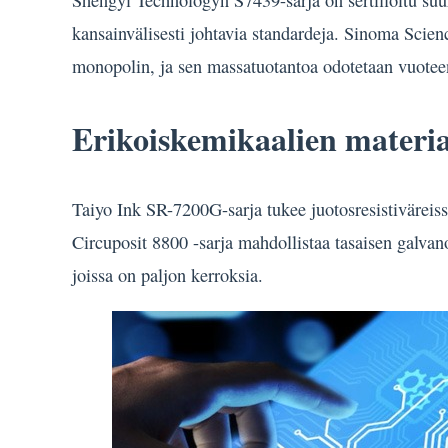
Shengyi Technologyn S7439-sarja on sertifioitu su
kansainvälisesti johtavia standardeja. Sinoma Sci
monopolin, ja sen massatuotantoa odotetaan vuote
Erikoiskemikaalien materia
Taiyo Ink SR-7200G-sarja tukee juotosresistiväreis
Circuposit 8800 -sarja mahdollistaa tasaisen galvano
joissa on paljon kerroksia.