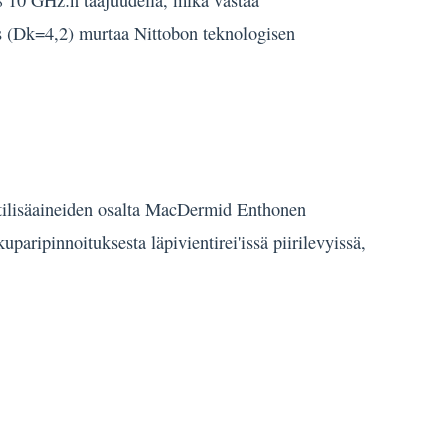
8 10 GHz:n taajuudella, mikä vastaa
s (Dk=4,2) murtaa Nittobon teknologisen
ntilisäaineiden osalta MacDermid Enthonen
paripinnoituksesta läpivientirei'issä piirilevyissä,