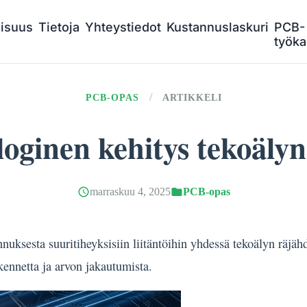
lisuus
Tietoja
Yhteystiedot
Kustannuslaskuri
PCB-
työka
/
PCB-OPAS
ARTIKKELI
oginen kehitys tekoälyn
marraskuu 4, 2025
PCB-opas
nnuksesta suuritiheyksisiin liitäntöihin yhdessä tekoälyn räjä
akennetta ja arvon jakautumista.