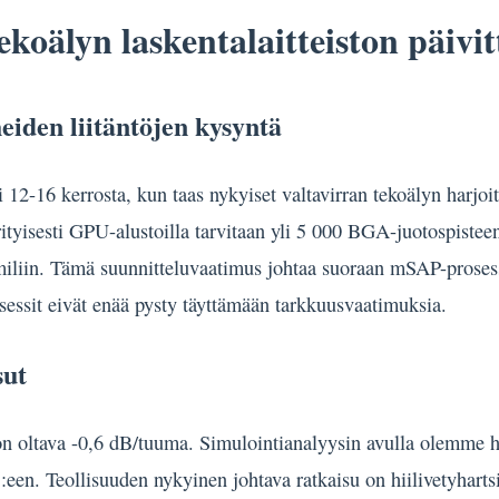
ekoälyn laskentalaitteiston päiv
eiden liitäntöjen kysyntä
sti 12-16 kerrosta, kun taas nykyiset valtavirran tekoälyn ha
ityisesti GPU-alustoilla tarvitaan yli 5 000 BGA-juotospisteen l
,5 miliin. Tämä suunnitteluvaatimus johtaa suoraan mSAP-prose
osessit eivät enää pysty täyttämään tarkkuusvaatimuksia.
sut
n oltava -0,6 dB/tuuma. Simulointianalyysin avulla olemme ha
5:een. Teollisuuden nykyinen johtava ratkaisu on hiilivetyhart