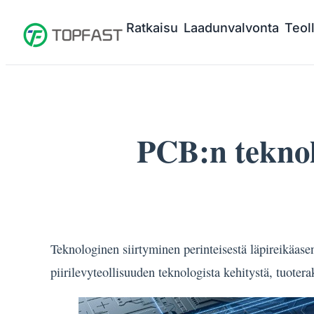
Ratkaisu
Laadunvalvonta
Teol
PCB:n teknol
Teknologinen siirtyminen perinteisestä läpireikäase
piirilevyteollisuuden teknologista kehitystä, tuoter