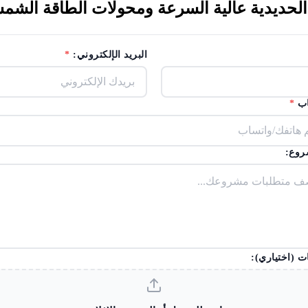
ية السرعة ومحولات الطاقة الشمسية.2. صناعي & amp؛ ال
البريد الإلكتروني:
*
اب
*
روع:
ت (اختياري):