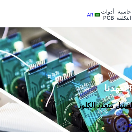
حاسبة
أدوات
AR
التكلفة
PCB
ينيل متعدد الكلور
ور