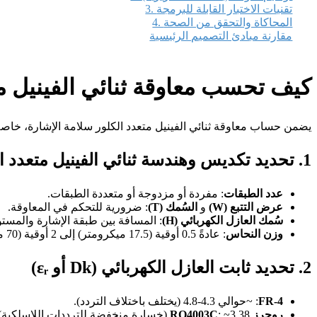
3. تقنيات الاختبار القابلة للبرمجة
4. المحاكاة والتحقق من الصحة
مقارنة مبادئ التصميم الرئيسية
كيف تحسب معاوقة ثنائي الفينيل مت
يضمن حساب معاوقة ثنائي الفينيل متعدد الكلور سلامة الإشارة، خاصةً 
1. تحديد تكديس وهندسة ثنائي الفينيل متعدد الكلور
عدد الطبقات
: مفردة أو مزدوجة أو متعددة الطبقات.
عرض التتبع (W)
و
السُمك (T)
: ضرورية للتحكم في المعاوقة.
سُمك العازل الكهربائي (H)
: المسافة بين طبقة الإشارة والمست
وزن النحاس
: عادةً 0.5 أوقية (17.5 ميكرومتر) إلى 2 أوقية (70 ميكرومتر).
2. تحديد ثابت العازل الكهربائي (Dk أو εᵣ)
FR-4
: ~حوالي 4.3-4.8 (يختلف باختلاف التردد).
روجرز RO4003C
: ~3.38 (خسارة منخفضة للترددات اللاسلكية).