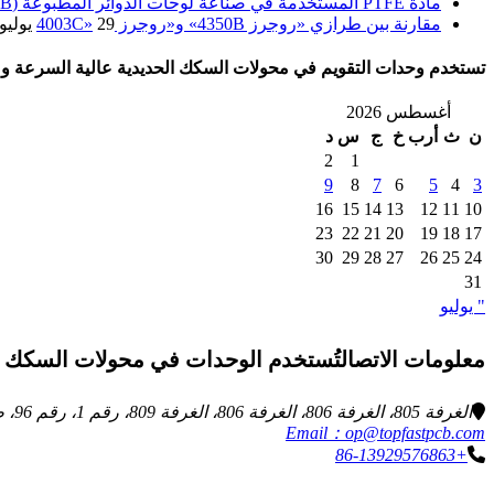
مادة PTFE المستخدمة في صناعة لوحات الدوائر المطبوعة (PCB)
مقارنة بين طرازي «روجرز 4350B» و«روجرز 4003C»
29 يوليو 2026
تستخدم وحدات التقويم في محولات السكك الحديدية عالية السرعة وم
أغسطس 2026
ن
ث
أرب
خ
ج
س
د
2
1
9
8
7
6
5
4
3
16
15
14
13
12
11
10
23
22
21
20
19
18
17
30
29
28
27
26
25
24
31
" يوليو
معلومات الاتصالتُستخدم الوحدات في محولات السكك الحديدية عال
الغرفة 805، الغرفة 806، الغرفة 806، الغرفة 809، رقم 1، رقم 96، طريق تشوانغكيانغ، شارع نينغشي، منطقة زينغتشنغ، مدينة قوانغتشو، مقاطعة قوانغدونغ، الصين
Email：op@topfastpcb.com
+86-13929576863