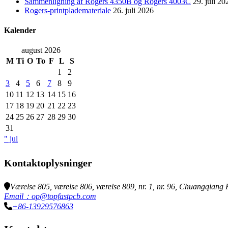
Sammenligning af Rogers 4350B og Rogers 4003C
29. juli 20
Rogers-printplademateriale
26. juli 2026
Kalender
august 2026
M
Ti
O
To
F
L
S
1
2
3
4
5
6
7
8
9
10
11
12
13
14
15
16
17
18
19
20
21
22
23
24
25
26
27
28
29
30
31
" jul
Kontaktoplysninger
Værelse 805, værelse 806, værelse 809, nr. 1, nr. 96, Chuangqian
Email：op@topfastpcb.com
+86-13929576863