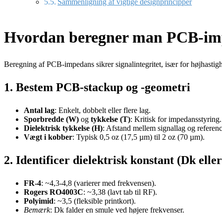
Sammenligning af vigtige designprincipper
Hvordan beregner man PCB-im
Beregning af PCB-impedans sikrer signalintegritet, især for højhasti
1. Bestem PCB-stackup og -geometri
Antal lag
: Enkelt, dobbelt eller flere lag.
Sporbredde (W)
og
tykkelse (T)
: Kritisk for impedansstyring.
Dielektrisk tykkelse (H)
: Afstand mellem signallag og reference
Vægt i kobber
: Typisk 0,5 oz (17,5 µm) til 2 oz (70 µm).
2. Identificer dielektrisk konstant (Dk eller
FR-4
: ~4,3-4,8 (varierer med frekvensen).
Rogers RO4003C
: ~3,38 (lavt tab til RF).
Polyimid
: ~3,5 (fleksible printkort).
Bemærk
: Dk falder en smule ved højere frekvenser.