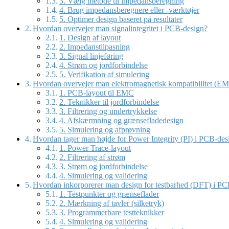
3. Vælg metode til impedansberegning
4. Brug impedansberegnere eller -værktøjer
5. Optimer design baseret på resultater
Hvordan overvejer man signalintegritet i PCB-design?
1. Design af layout
2. Impedanstilpasning
3. Signal linjeføring
4. Strøm og jordforbindelse
5. Verifikation af simulering
Hvordan overvejer man elektromagnetisk kompatibilitet (E
1. PCB-layout til EMC
2. Teknikker til jordforbindelse
3. Filtrering og undertrykkelse
4. Afskærmning og grænsefladedesign
5. Simulering og afprøvning
Hvordan tager man højde for Power Integrity (PI) i PCB-des
1. Power Trace-layout
2. Filtrering af strøm
3. Strøm og jordforbindelse
4. Simulering og validering
Hvordan inkorporerer man design for testbarhed (DFT) i P
1. Testpunkter og grænseflader
2. Mærkning af tavler (silketryk)
3. Programmerbare testteknikker
4. Simulering og validering