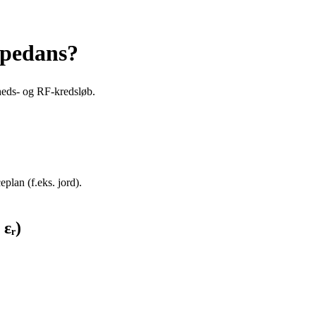
pedans?
gheds- og RF-kredsløb.
plan (f.eks. jord).
 εᵣ)