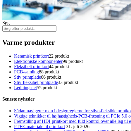
Søg
Varme produkter
Keramisk printkort
2
2 produkt
Elektroniske komponenter
9
9 produkt
Fleksibelt printkort
4
4 produkt
PCB-samling
8
8 produkt
Stiv printplade
6
6 produkt
Stiv-fleksibel printplade
3
3 produkt
Ledningsnet
5
5 produkt
Seneste nyheder
Sådan navigerer man i designreglerne for stive-fleksible printk
Vigtige teknikker til højhastigheds-PCB-fræsning til PCIe 5.
Fremstilling af HDI-printkort med fuld kontrol over alle lag til
PTFE-materiale til printkort
31. juli 2026