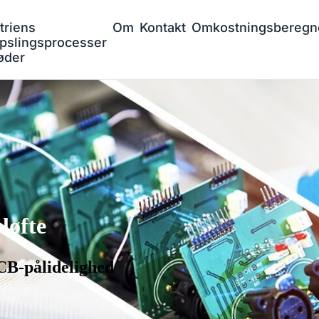
triens
Om
Kontakt
Omkostningsberegn
pslingsprocesser
øder
løfte
CB-pålidelighed