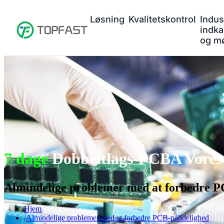
Løsning
Kvalitetskontrol
Indus
indka
og m
7 dage
Dobbeltlags-PCBA Vores 
Almindelige problemer med at forbedre P
Hjem
Almindelige problemer med at forbedre PCB-pålidelighed