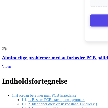
25
jul
Almindelige problemer med at forbedre PCB-pålid
Viden
Indholdsfortegnelse
Hvordan beregner man PCB-impedans?
1. Bestem PCB-stackup og -geometri
2. Identificer dielektrisk konstant (Dk eller εᵣ)