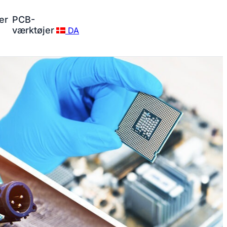
er
PCB-
værktøjer
DA