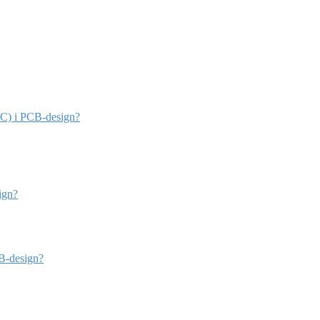
MC) i PCB-design?
ign?
CB-design?