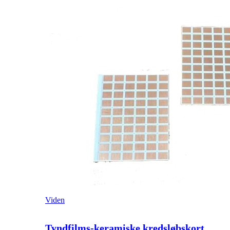
Viden
Tyndfilms-keramiske kredsløbskort