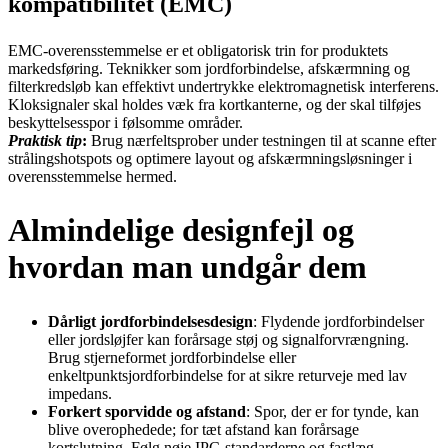
kompatibilitet (EMC)
EMC-overensstemmelse er et obligatorisk trin for produktets
markedsføring. Teknikker som jordforbindelse, afskærmning og
filterkredsløb kan effektivt undertrykke elektromagnetisk interferens.
Kloksignaler skal holdes væk fra kortkanterne, og der skal tilføjes
beskyttelsesspor i følsomme områder.
Praktisk tip
:
Brug nærfeltsprober under testningen til at scanne efter
strålingshotspots og optimere layout og afskærmningsløsninger i
overensstemmelse hermed.
Almindelige designfejl og
hvordan man undgår dem
Dårligt jordforbindelsesdesign
: Flydende jordforbindelser
eller jordsløjfer kan forårsage støj og signalforvrængning.
Brug stjerneformet jordforbindelse eller
enkeltpunktsjordforbindelse for at sikre returveje med lav
impedans.
Forkert sporvidde og afstand
: Spor, der er for tynde, kan
blive overophedede; for tæt afstand kan forårsage
kortslutning. Følg nøje IPC-standarderne og fastlæg