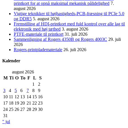
printkort for at opnå maksimal mekanisk pålidelighed
7.
august 2026
Vigtige teknikker til højhastigheds-PCB-fræsning til PCIe 5.0
og DDR5
5. august 2026
Fremstilling af HDI-printkort med fuld kontrol over alle lag til
elektronik med høj tæthed
3. august 2026
PTFE-materiale til printkort
31. juli 2026
Sammenligning af Rogers 4350B og Rogers 4003C
29. juli
2026
Rogers-printplademateriale
26. juli 2026
Kalender
august 2026
M
Ti
O
To
F
L
S
1
2
3
4
5
6
7
8
9
10
11
12
13
14
15
16
17
18
19
20
21
22
23
24
25
26
27
28
29
30
31
" jul