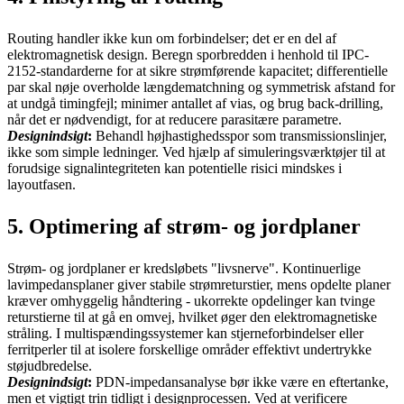
Routing handler ikke kun om forbindelser; det er en del af
elektromagnetisk design. Beregn sporbredden i henhold til IPC-
2152-standarderne for at sikre strømførende kapacitet; differentielle
par skal nøje overholde længdematchning og symmetrisk afstand for
at undgå timingfejl; minimer antallet af vias, og brug back-drilling,
når det er nødvendigt, for at reducere parasitære parametre.
Designindsigt
:
Behandl højhastighedsspor som transmissionslinjer,
ikke som simple ledninger. Ved hjælp af simuleringsværktøjer til at
forudsige signalintegriteten kan potentielle risici mindskes i
layoutfasen.
5. Optimering af strøm- og jordplaner
Strøm- og jordplaner er kredsløbets "livsnerve". Kontinuerlige
lavimpedansplaner giver stabile strømreturstier, mens opdelte planer
kræver omhyggelig håndtering - ukorrekte opdelinger kan tvinge
returstierne til at gå en omvej, hvilket øger den elektromagnetiske
stråling. I multispændingssystemer kan stjerneforbindelser eller
ferritperler til at isolere forskellige områder effektivt undertrykke
støjudbredelse.
Designindsigt
:
PDN-impedansanalyse bør ikke være en eftertanke,
men et vigtigt trin tidligt i designprocessen. Ved at verificere