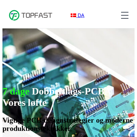
DA
7 dage
Dobbeltlags-PCBA
Vores løfte
Vigtige PCB-designstrategier og moderne
produktionsteknikker