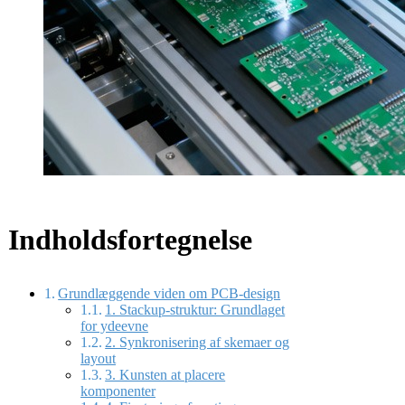
Indholdsfortegnelse
Grundlæggende viden om PCB-design
1. Stackup-struktur: Grundlaget
for ydeevne
2. Synkronisering af skemaer og
layout
3. Kunsten at placere
komponenter