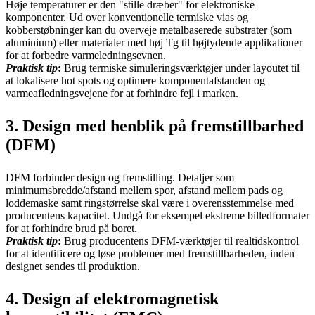
Høje temperaturer er den "stille dræber" for elektroniske
komponenter. Ud over konventionelle termiske vias og
kobberstøbninger kan du overveje metalbaserede substrater (som
aluminium) eller materialer med høj Tg til højtydende applikationer
for at forbedre varmeledningsevnen.
Praktisk tip
:
Brug termiske simuleringsværktøjer under layoutet til
at lokalisere hot spots og optimere komponentafstanden og
varmeafledningsvejene for at forhindre fejl i marken.
3. Design med henblik på fremstillbarhed
(DFM)
DFM forbinder design og fremstilling. Detaljer som
minimumsbredde/afstand mellem spor, afstand mellem pads og
loddemaske samt ringstørrelse skal være i overensstemmelse med
producentens kapacitet. Undgå for eksempel ekstreme billedformater
for at forhindre brud på boret.
Praktisk tip
:
Brug producentens DFM-værktøjer til realtidskontrol
for at identificere og løse problemer med fremstillbarheden, inden
designet sendes til produktion.
4. Design af elektromagnetisk