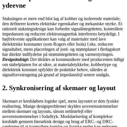
ydeevne
Stakningen er mere end blot lag af kobber og isolerende materiale;
den definerer kortets elektriske egenskaber og mekaniske styrke. Et
rationelt stakningsdesign kan forbedre signalintegriteten, kontrollere
impedansen og reducere elektromagnetisk interferens betydeligt. I
højfrekvente applikationer kan valg af materialer med lave
dielektriske konstanter (som Rogers eller Isola) f.eks. reducere
signaltabet, mens placeringen af jord- og strømplaner i flerlagskort
har direkte indflydelse på strømintegriteten og varmestyringen.
Designindsigt
:
Det tilrådes at kommunikere med producenten tidligt
om stabelplanen for at sikre, at materialetykkelse, kobbertype og
dielektrisk konstant opfylder de praktiske behov, således at
signalforvrængning på grund af impedansfejl senere undgås.
2. Synkronisering af skemaer og layout
Skemaet er kredsløbets logiske sjæl, mens layoutet er dets fysiske
realisering. Mange designproblemer skyldes uoverensstemmelser
mellem skemaer og layouts, såsom netlistefejl eller
uoverensstemmelser i fodaftryk. Modularisering af komplekse
kredsløb gennem hierarkisk design og brug af ERC- og DRC-
værktøjer til at kontrollere logiske og fysiske regler kan reducere