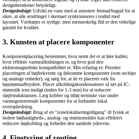
designiterationer betydeligt.
Designindsigt
:
Udvikl en vane med at annotere fremad/bagud for at
sikre, at alle ændringer i skemaet synkroniseres i realtid med
layoutet. Værktøjer er nyttige, men menneskelig flid er den virkelige
garanti for kvalitet.
3. Kunsten at placere komponenter
Komponentplacering bestemmer, hvor nemt det er at føre kabler,
hvor effektiv varmeafledningen er, og hvor god den
elektromagnetiske kompatibilitet er. Min erfaring er: Prioriter
placeringen af højfrekvente og følsomme komponenter (som urchips
og analoge enheder), og sørg for, at de er placeret væk fra
højstrømsafbrydere. Placer afkoblingskondensatorer så tæt på IC-
strømstik som muligt (inden for 1-3 mm) for at reducere
sløjfeinduktansen. Læg kobber og tilføj termiske vias under
varmegenererende komponenter for at forhindre lokal
overophedning.
Designindsigt
:
Brug af en "zonelokaliseringstilgang" til fysisk at
isolere højhastigheds-, analog- og strømområder kan effektivt
reducere støjkobling og forbedre den samlede ydeevne.
4. Finstyring af routing