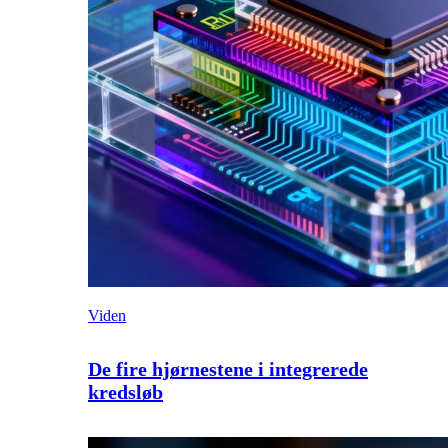
Viden
De fire hjørnestene i integrerede
kredsløb