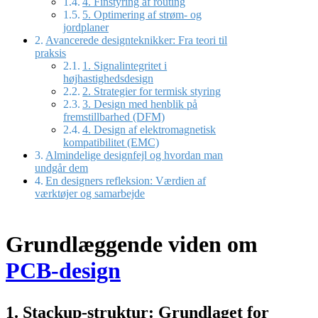
4. Finstyring af routing
5. Optimering af strøm- og
jordplaner
Avancerede designteknikker: Fra teori til
praksis
1. Signalintegritet i
højhastighedsdesign
2. Strategier for termisk styring
3. Design med henblik på
fremstillbarhed (DFM)
4. Design af elektromagnetisk
kompatibilitet (EMC)
Almindelige designfejl og hvordan man
undgår dem
En designers refleksion: Værdien af
værktøjer og samarbejde
Grundlæggende viden om
PCB-design
1. Stackup-struktur: Grundlaget for