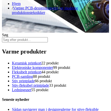
Hjem
Vigtige PCB-designstrategier og moderne
produktionsteknikker
Søg
Varme produkter
Keramisk printkort
2
2 produkt
Elektroniske komponenter
9
9 produkt
Fleksibelt printkort
4
4 produkt
PCB-samling
8
8 produkt
Stiv printplade
6
6 produkt
Stiv-fleksibel printplade
3
3 produkt
Ledningsnet
5
5 produkt
Seneste nyheder
Sådan navigerer man i designreglerne for stive-fleksible