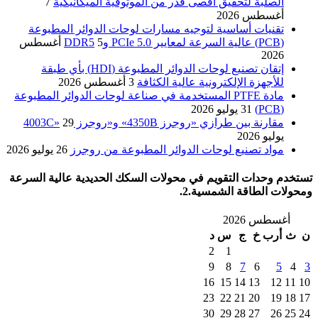
الصلبة لتحقيق أقصى قدر من الموثوقية الميكانيكية
7
أغسطس 2026
تقنيات أساسية لتوجيه مسارات لوحات الدوائر المطبوعة
(PCB) عالية السرعة لمعايير PCIe 5.0 وDDR5
5 أغسطس
2026
إتقان تصنيع لوحات الدوائر المطبوعة (HDI) بأي طبقة
للأجهزة الإلكترونية عالية الكثافة
3 أغسطس 2026
مادة PTFE المستخدمة في صناعة لوحات الدوائر المطبوعة
(PCB)
31 يوليو 2026
مقارنة بين طرازي «روجرز 4350B» و«روجرز 4003C»
29
يوليو 2026
مواد تصنيع لوحات الدوائر المطبوعة من روجرز
26 يوليو 2026
تستخدم وحدات التقويم في محولات السكك الحديدية عالية السرعة
ومحولات الطاقة الشمسية.2.
أغسطس 2026
ن
ث
أرب
خ
ج
س
د
2
1
9
8
7
6
5
4
3
16
15
14
13
12
11
10
23
22
21
20
19
18
17
30
29
28
27
26
25
24