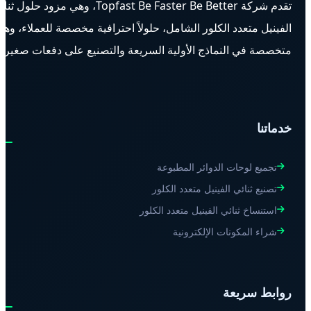
تقدم شركة Topfast Be Faster Be Better، وهي مزود حلول ث
الفينيل متعدد الكلور الشامل، حلولاً احترافية مخصصة للعملاء، وه
متخصصة في النماذج الأولية السريعة والتصنيع على دفعات صغيرة.
خدماتنا
تجميع لوحات الدوائر المطبوعة
تصنيع ثنائي الفينيل متعدد الكلور
استنساخ ثنائي الفينيل متعدد الكلور
شراء المكونات الإلكترونية
روابط سريعة