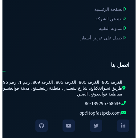
الصفحة الرئيسية
نبذة عن الشركة
المدونة التقنية
احصل على عرض أسعار
اتصل بنا
الغرفة 805، الغرفة 806، الغرفة 806، الغرفة 809، رقم 1، رقم 96،
طريق تشوانغكيانغ، شارع نينغشي، منطقة زينغتشنغ، مدينة قوانغتشو،
مقاطعة قوانغدونغ، الصين
+86-13929576863
op@topfastpcb.com