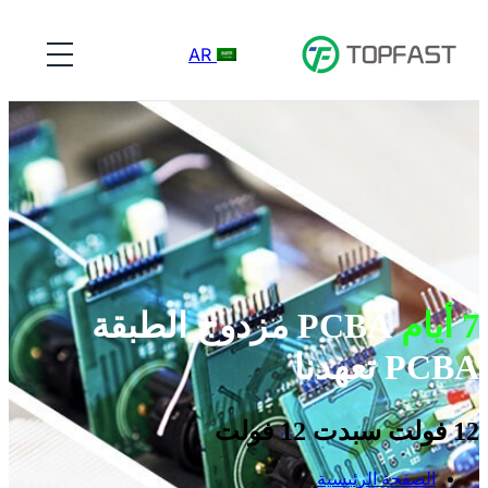
AR
7 أيام
PCBA مزدوج الطبقة
PCBA تعهدنا
12 فولت سبدت 12 فولت
الصفحة الرئيسية