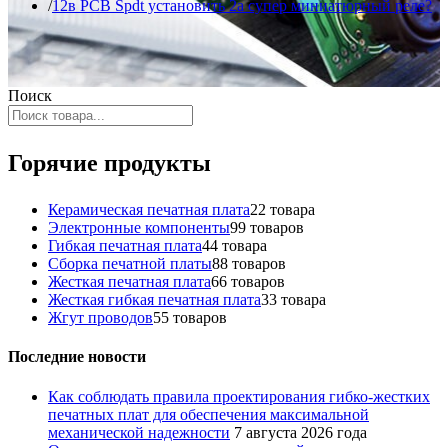
12в PCB Spdt установить 2a супер миниатюрный реле?
Поиск
Горячие продукты
Керамическая печатная плата
2
2 товара
Электронные компоненты
9
9 товаров
Гибкая печатная плата
4
4 товара
Сборка печатной платы
8
8 товаров
Жесткая печатная плата
6
6 товаров
Жесткая гибкая печатная плата
3
3 товара
Жгут проводов
5
5 товаров
Последние новости
Как соблюдать правила проектирования гибко-жестких
печатных плат для обеспечения максимальной
механической надежности
7 августа 2026 года