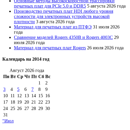
Основные методы высокоскоростной трассировки
печатных плат для PCIe 5.0 и DDR5
5 августа 2026 года
Производство печатных плат HDI любого уровня
сложности для электронных устройств высокой
плотности
3 августа 2026 года
Материал для печатных плат из ПТФЭ
31 июля 2026
года
Сравнение моделей Rogers 4350B и Rogers 4003C
29
июля 2026 года
Материал для печатных плат Rogers
26 июля 2026 года
Календарь на 2014 год
Август 2026 года
Пн
Вт
Ср
Чт
Пт
Сб
Вс
1
2
3
4
5
6
7
8
9
10
11
12
13
14
15
16
17
18
19
20
21
22
23
24
25
26
27
28
29
30
31
"Июл