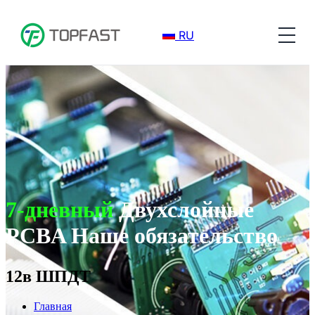
RU
7-дневный
Двухслойные
PCBA Наше обязательство
12в ШПДТ
Главная