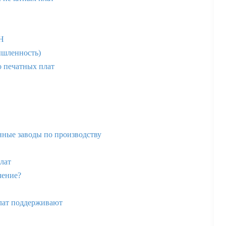
H
ышленность)
о печатных плат
ные заводы по производству
лат
чение?
т
плат поддерживают