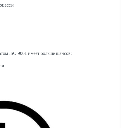
роцессы
атом ISO 9001 имеет больше шансов:
ии