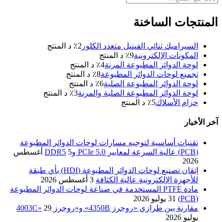
المنتجات الساخنة
السيراميك ثنائي الفينيل متعدد الكلور
2
٪ د المنتج
المكونات الإلكترونية
9
٪ د المنتج
لوحة الدوائر المطبوعة المرنة
4
٪ د المنتج
تجميع لوحات الدوائر المطبوعة
8
٪ د المنتج
لوحة الدوائر المطبوعة الصلبة
6
٪ د المنتج
لوحة الدوائر المطبوعة الصلبة والمرنة
3
٪ د المنتج
حزام الأسلاك
5
٪ د المنتج
آخر الأخبار
تقنيات أساسية لتوجيه مسارات لوحات الدوائر المطبوعة
(PCB) عالية السرعة لمعايير PCIe 5.0 وDDR5
5 أغسطس
2026
إتقان تصنيع لوحات الدوائر المطبوعة (HDI) بأي طبقة
للأجهزة الإلكترونية عالية الكثافة
3 أغسطس 2026
مادة PTFE المستخدمة في صناعة لوحات الدوائر المطبوعة
(PCB)
31 يوليو 2026
مقارنة بين طرازي «روجرز 4350B» و«روجرز 4003C»
29
يوليو 2026