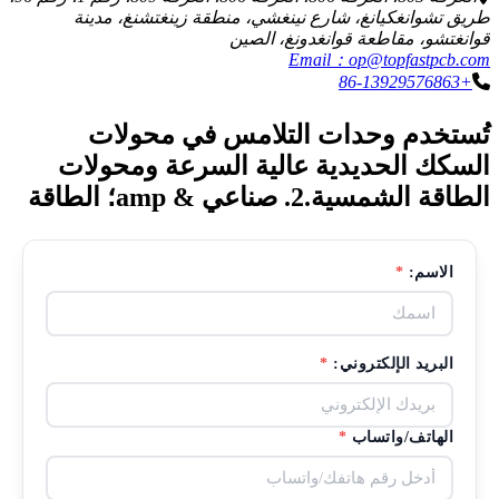
طريق تشوانغكيانغ، شارع نينغشي، منطقة زينغتشنغ، مدينة
قوانغتشو، مقاطعة قوانغدونغ، الصين
Email：op@topfastpcb.com
+86-13929576863
تُستخدم وحدات التلامس في محولات
السكك الحديدية عالية السرعة ومحولات
الطاقة الشمسية.2. صناعي & amp؛ الطاقة
الاسم:
*
البريد الإلكتروني:
*
الهاتف/واتساب
*