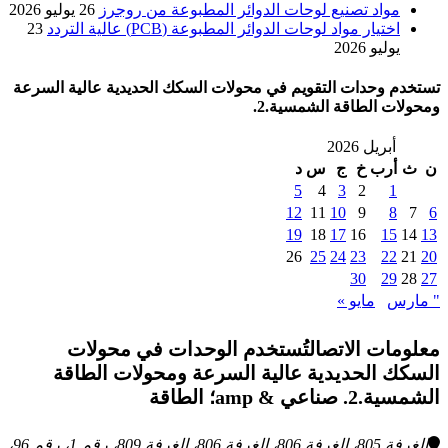
مواد تصنيع لوحات الدوائر المطبوعة من روجرز
26 يوليو 2026
اختيار مواد لوحات الدوائر المطبوعة (PCB) عالية التردد
23
يوليو 2026
تستخدم وحدات التقويم في محولات السكك الحديدية عالية السرعة
ومحولات الطاقة الشمسية.2.
أبريل 2026
ن
ث
أرب
خ
ج
س
د
5
4
3
2
1
12
11
10
9
8
7
6
19
18
17
16
15
14
13
26
25
24
23
22
21
20
30
29
28
27
" مارس
مايو »
معلومات الاتصالتُستخدم الوحدات في محولات
السكك الحديدية عالية السرعة ومحولات الطاقة
الشمسية.2. صناعي & amp؛ الطاقة
الغرفة 805، الغرفة 806، الغرفة 806، الغرفة 809، رقم 1، رقم 96،