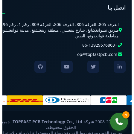
اتصل بنا
الغرفة 805، الغرفة 806، الغرفة 806، الغرفة 809، رقم 1، رقم 96،
طريق تشوانغكيانغ، شارع نينغشي، منطقة زينغتشنغ، مدينة قوانغتشو،
مقاطعة قوانغدونغ، الصين
+86-13929576863
op@topfastpcb.com
1
© 2008-2026
شركة TOPFAST PCB Technology Co., Ltd.
جميع
الحقوق محفوظة.
سياسة الخصوصية
شروط الخدمة
خريطة الموقع
عملية الإرجاع والاستبدال