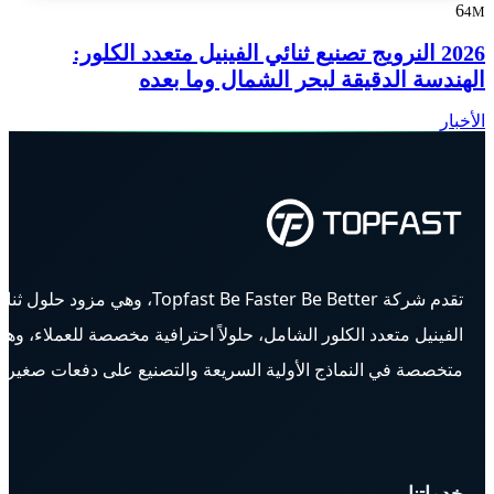
6
4M
2026 النرويج تصنيع ثنائي الفينيل متعدد الكلور:
الهندسة الدقيقة لبحر الشمال وما بعده
الأخبار
تقدم شركة Topfast Be Faster Be Better، وهي مزود حلول ث
الفينيل متعدد الكلور الشامل، حلولاً احترافية مخصصة للعملاء، وه
متخصصة في النماذج الأولية السريعة والتصنيع على دفعات صغيرة.
خدماتنا