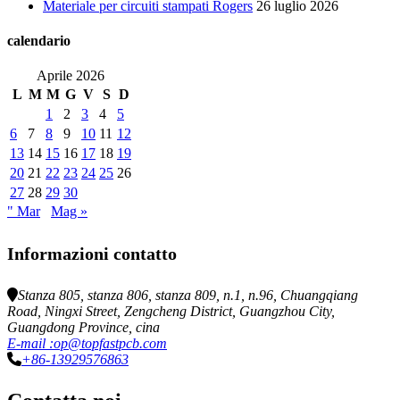
Materiale per circuiti stampati Rogers
26 luglio 2026
calendario
Aprile 2026
L
M
M
G
V
S
D
1
2
3
4
5
6
7
8
9
10
11
12
13
14
15
16
17
18
19
20
21
22
23
24
25
26
27
28
29
30
" Mar
Mag »
Informazioni contatto
Stanza 805, stanza 806, stanza 809, n.1, n.96, Chuangqiang
Road, Ningxi Street, Zengcheng District, Guangzhou City,
Guangdong Province, cina
E-mail :op@topfastpcb.com
+86-13929576863