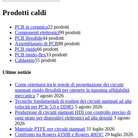
Prodotti caldi
PCB in ceramica
2
2 prodotti
Componenti elettronici
9
9 prodotti
PCB flessibile
4
4 prodotti
Assemblaggio di PCB
8
8 prodotti
PCB rigido
6
6 prodotti
PCB rigido-flex
3
3 prodotti
Cablaggio
5
5 prodotti
Ultime notizie
Come orientarsi tra le regole di progettazione dei circuiti
stampati rigido-flessibili per ottenere la massima affidabilità
meccanica
7 agosto 2026
Tecniche fondamentali di routing dei circuiti stampati ad alta
velocità per PCIe 5.0 e DDR5
5 agosto 2026
Produzione di circuiti stampati HDI con controllo preciso di
ogni strato per dispositivi elettronici ad alta densità
3 agosto
2026
Materiale PTFE per circuiti stampati
31 luglio 2026
Confronto tra Rogers 4350B e Rogers 4003C
29 luglio 2026