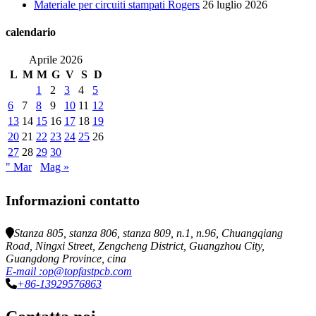
Materiale per circuiti stampati Rogers
26 luglio 2026
calendario
Aprile 2026
L
M
M
G
V
S
D
1
2
3
4
5
6
7
8
9
10
11
12
13
14
15
16
17
18
19
20
21
22
23
24
25
26
27
28
29
30
" Mar
Mag »
Informazioni contatto
Stanza 805, stanza 806, stanza 809, n.1, n.96, Chuangqiang
Road, Ningxi Street, Zengcheng District, Guangzhou City,
Guangdong Province, cina
E-mail :op@topfastpcb.com
+86-13929576863