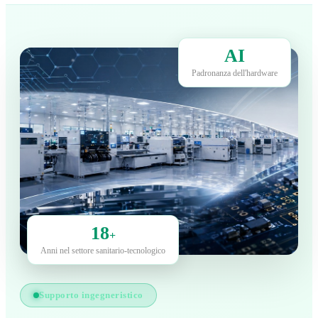
AI
Padronanza dell'hardware
18
+
Anni nel settore sanitario-tecnologico
Supporto ingegneristico