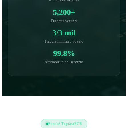
Anni di esperienza
5,200+
Progetti sanitari
3/3 mil
Traccia minima / Spazio
99.8%
Affidabilità del servizio
Perché TopfastPCB