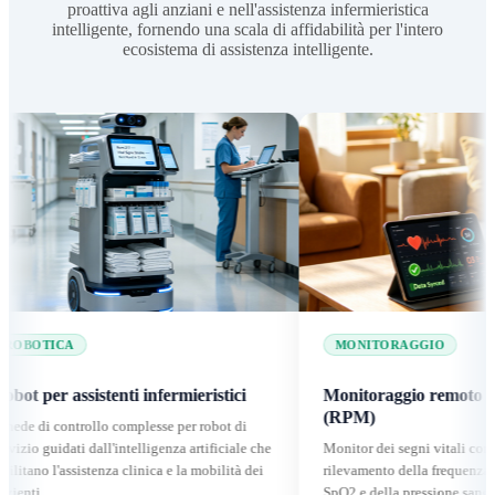
proattiva agli anziani e nell'assistenza infermieristica
intelligente, fornendo una scala di affidabilità per l'intero
ecosistema di assistenza intelligente.
MONITORAGGIO
sistenti infermieristici
Monitoraggio remoto della salute
(RPM)
rollo complesse per robot di
i dall'intelligenza artificiale che
Monitor dei segni vitali connessi con
sistenza clinica e la mobilità dei
rilevamento della frequenza cardiaca, del
SpO2 e della pressione sanguigna elabora