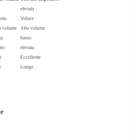
elevata
ento
Veloce
o volume
Alto volume
ta
basso
mo
elevata
a
Eccellente
e
Lungo
te