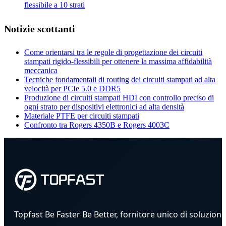
flessibile a 10 strati
Notizie scottanti
Come orientarsi tra le regole di progettazione dei circuiti
stampati rigido-flessibili per ottenere la massima affidabilità
meccanica
Tecniche fondamentali di routing dei circuiti stampati ad alta
velocità per PCIe 5.0 e DDR5
Produzione di circuiti stampati HDI con controllo preciso di
ogni strato per dispositivi elettronici ad alta densità
Materiale PTFE per circuiti stampati
Confronto tra Rogers 4350B e Rogers 4003C
Topfast Be Faster Be Better, fornitore unico di soluzioni