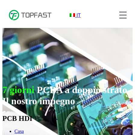
IT
7 giorni
PCBA a doppio strato
Il nostro impegno
PCB HDI
Casa