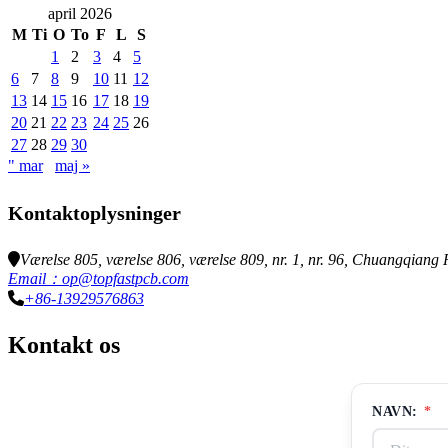
april 2026
M
Ti
O
To
F
L
S
1
2
3
4
5
6
7
8
9
10
11
12
13
14
15
16
17
18
19
20
21
22
23
24
25
26
27
28
29
30
" mar
maj »
Kontaktoplysninger
Værelse 805, værelse 806, værelse 809, nr. 1, nr. 96, Chuangqian
Email：op@topfastpcb.com
+86-13929576863
Kontakt os
NAVN:
*