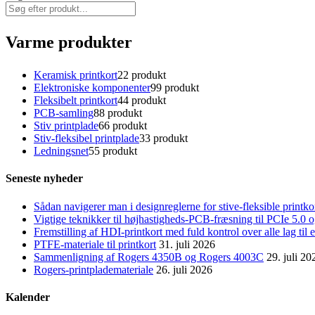
Varme produkter
Keramisk printkort
2
2 produkt
Elektroniske komponenter
9
9 produkt
Fleksibelt printkort
4
4 produkt
PCB-samling
8
8 produkt
Stiv printplade
6
6 produkt
Stiv-fleksibel printplade
3
3 produkt
Ledningsnet
5
5 produkt
Seneste nyheder
Sådan navigerer man i designreglerne for stive-fleksible printk
Vigtige teknikker til højhastigheds-PCB-fræsning til PCIe 5.
Fremstilling af HDI-printkort med fuld kontrol over alle lag til
PTFE-materiale til printkort
31. juli 2026
Sammenligning af Rogers 4350B og Rogers 4003C
29. juli 20
Rogers-printplademateriale
26. juli 2026
Kalender