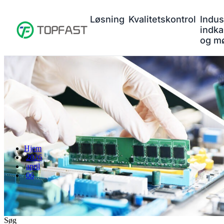
Løsning
Kvalitetskontrol
Indus
indka
og m
Hjem
2026
april
06
Søg