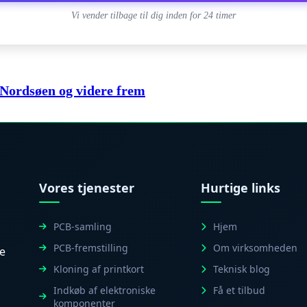
Vi vender tilbage til dig inden for 24 timer
 Nordsøen og videre frem
Vores tjenester
Hurtige links
PCB-samling
Hjem
PCB-fremstilling
Om virksomheden
le
Kloning af printkort
Teknisk blog
Indkøb af elektroniske
Få et tilbud
komponenter