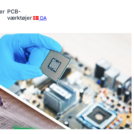
er
PCB-
værktøjer
DA