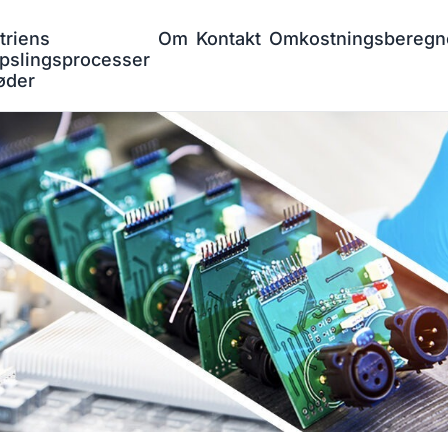
triens
Om
Kontakt
Omkostningsberegn
pslingsprocesser
øder