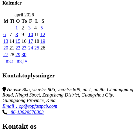
Kalender
april 2026
M
Ti
O
To
F
L
S
1
2
3
4
5
6
7
8
9
10
11
12
13
14
15
16
17
18
19
20
21
22
23
24
25
26
27
28
29
30
" mar
maj »
Kontaktoplysninger
Værelse 805, værelse 806, værelse 809, nr. 1, nr. 96, Chuangqiang
Road, Ningxi Street, Zengcheng District, Guangzhou City,
Guangdong Province, Kina
Email：op@topfastpcb.com
+86-13929576863
Kontakt os