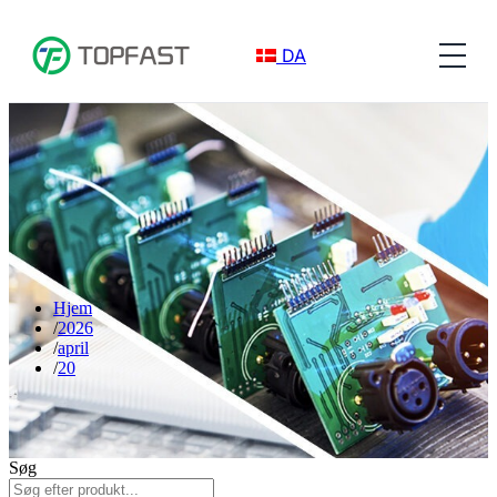
DA
Hjem
2026
april
20
Søg