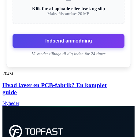
Klik for at uploade eller træk og slip
Maks. filstørrelse: 20 MB
Indsend anmodning
Vi vender tilbage til dig inden for 24 timer
20
4M
Hvad laver en PCB-fabrik? En komplet
guide
Nyheder