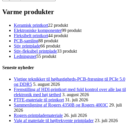
Varme produkter
Keramisk printkort
2
2 produkt
Elektroniske komponenter
9
9 produkt
Fleksibelt printkort
4
4 produkt
PCB-samling
8
8 produkt
Stiv printplade
6
6 produkt
Stiv-fleksibel printplade
3
3 produkt
Ledningsnet
5
5 produkt
Seneste nyheder
Vigtige teknikker til højhastigheds-PCB-fræsning til PCIe 5.0
og DDR5
5. august 2026
Fremstilling af HDI-printkort med fuld kontrol over alle lag til
elektronik med høj tæthed
3. august 2026
PTFE-materiale til printkort
31. juli 2026
Sammenligning af Rogers 4350B og Rogers 4003C
29. juli
2026
Rogers-printplademateriale
26. juli 2026
Valg af materiale til højfrekvente printplader
23. juli 2026