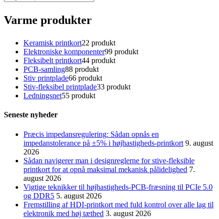
Varme produkter
Keramisk printkort
2
2 produkt
Elektroniske komponenter
9
9 produkt
Fleksibelt printkort
4
4 produkt
PCB-samling
8
8 produkt
Stiv printplade
6
6 produkt
Stiv-fleksibel printplade
3
3 produkt
Ledningsnet
5
5 produkt
Seneste nyheder
Præcis impedansregulering: Sådan opnås en
impedanstolerance på ±5% i højhastigheds-printkort
9. august
2026
Sådan navigerer man i designreglerne for stive-fleksible
printkort for at opnå maksimal mekanisk pålidelighed
7.
august 2026
Vigtige teknikker til højhastigheds-PCB-fræsning til PCIe 5.0
og DDR5
5. august 2026
Fremstilling af HDI-printkort med fuld kontrol over alle lag til
elektronik med høj tæthed
3. august 2026