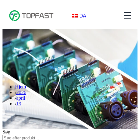
DA
Hjem
2026
april
19
Søg