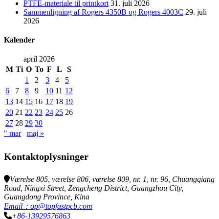
PTFE-materiale til printkort
31. juli 2026
Sammenligning af Rogers 4350B og Rogers 4003C
29. juli
2026
Kalender
april 2026
M
Ti
O
To
F
L
S
1
2
3
4
5
6
7
8
9
10
11
12
13
14
15
16
17
18
19
20
21
22
23
24
25
26
27
28
29
30
" mar
maj »
Kontaktoplysninger
Værelse 805, værelse 806, værelse 809, nr. 1, nr. 96, Chuangqiang
Road, Ningxi Street, Zengcheng District, Guangzhou City,
Guangdong Province, Kina
Email：op@topfastpcb.com
+86-13929576863