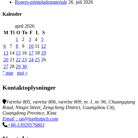
Rogers-printplademateriale
26. juli 2026
Kalender
april 2026
M
Ti
O
To
F
L
S
1
2
3
4
5
6
7
8
9
10
11
12
13
14
15
16
17
18
19
20
21
22
23
24
25
26
27
28
29
30
" mar
maj »
Kontaktoplysninger
Værelse 805, værelse 806, værelse 809, nr. 1, nr. 96, Chuangqiang
Road, Ningxi Street, Zengcheng District, Guangzhou City,
Guangdong Province, Kina
Email：op@topfastpcb.com
+86-13929576863