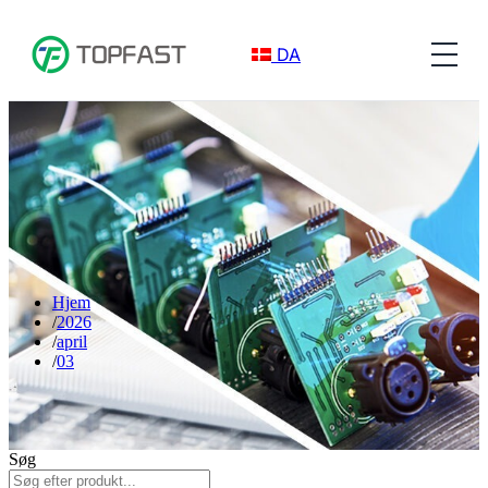
DA
Hjem
2026
april
03
Søg