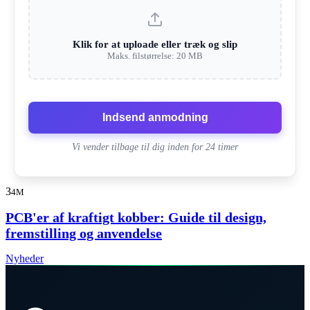
Klik for at uploade eller træk og slip
Maks. filstørrelse: 20 MB
Indsend anmodning
Vi vender tilbage til dig inden for 24 timer
3
4M
PCB'er af kraftigt kobber: Guide til design,
fremstilling og anvendelse
Nyheder