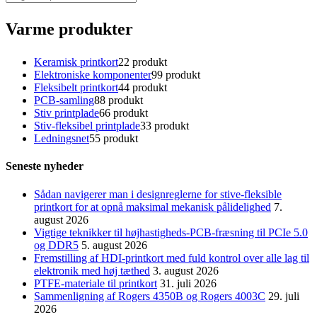
Varme produkter
Keramisk printkort
2
2 produkt
Elektroniske komponenter
9
9 produkt
Fleksibelt printkort
4
4 produkt
PCB-samling
8
8 produkt
Stiv printplade
6
6 produkt
Stiv-fleksibel printplade
3
3 produkt
Ledningsnet
5
5 produkt
Seneste nyheder
Sådan navigerer man i designreglerne for stive-fleksible
printkort for at opnå maksimal mekanisk pålidelighed
7.
august 2026
Vigtige teknikker til højhastigheds-PCB-fræsning til PCIe 5.0
og DDR5
5. august 2026
Fremstilling af HDI-printkort med fuld kontrol over alle lag til
elektronik med høj tæthed
3. august 2026
PTFE-materiale til printkort
31. juli 2026
Sammenligning af Rogers 4350B og Rogers 4003C
29. juli
2026