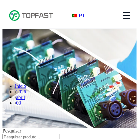
PT
Início
2026
abril
03
Pesquisar