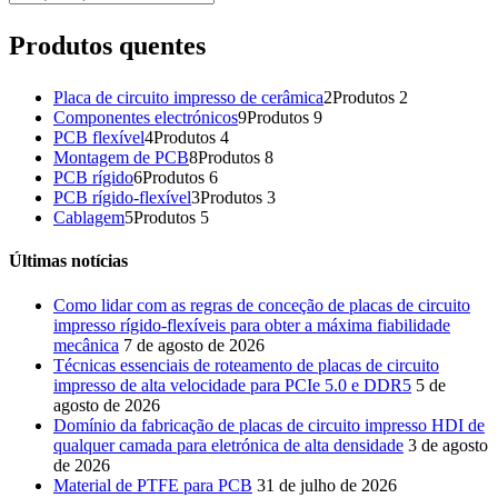
Produtos quentes
Placa de circuito impresso de cerâmica
2
Produtos 2
Componentes electrónicos
9
Produtos 9
PCB flexível
4
Produtos 4
Montagem de PCB
8
Produtos 8
PCB rígido
6
Produtos 6
PCB rígido-flexível
3
Produtos 3
Cablagem
5
Produtos 5
Últimas notícias
Como lidar com as regras de conceção de placas de circuito
impresso rígido-flexíveis para obter a máxima fiabilidade
mecânica
7 de agosto de 2026
Técnicas essenciais de roteamento de placas de circuito
impresso de alta velocidade para PCIe 5.0 e DDR5
5 de
agosto de 2026
Domínio da fabricação de placas de circuito impresso HDI de
qualquer camada para eletrónica de alta densidade
3 de agosto
de 2026
Material de PTFE para PCB
31 de julho de 2026