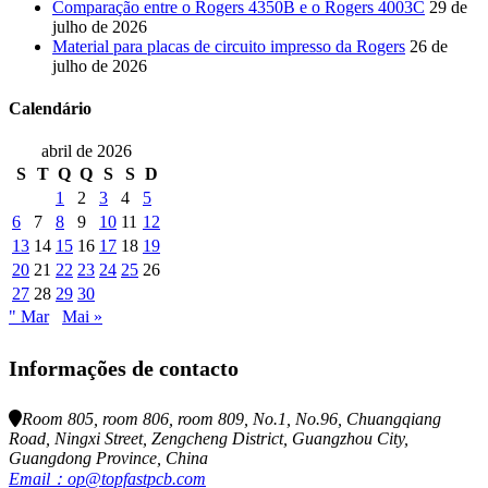
Comparação entre o Rogers 4350B e o Rogers 4003C
29 de
julho de 2026
Material para placas de circuito impresso da Rogers
26 de
julho de 2026
Calendário
abril de 2026
S
T
Q
Q
S
S
D
1
2
3
4
5
6
7
8
9
10
11
12
13
14
15
16
17
18
19
20
21
22
23
24
25
26
27
28
29
30
" Mar
Mai »
Informações de contacto
Room 805, room 806, room 809, No.1, No.96, Chuangqiang
Road, Ningxi Street, Zengcheng District, Guangzhou City,
Guangdong Province, China
Email：op@topfastpcb.com