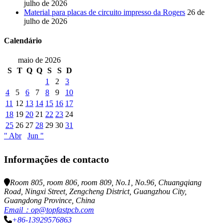
julho de 2026
Material para placas de circuito impresso da Rogers
26 de
julho de 2026
Calendário
maio de 2026
S
T
Q
Q
S
S
D
1
2
3
4
5
6
7
8
9
10
11
12
13
14
15
16
17
18
19
20
21
22
23
24
25
26
27
28
29
30
31
" Abr
Jun "
Informações de contacto
Room 805, room 806, room 809, No.1, No.96, Chuangqiang
Road, Ningxi Street, Zengcheng District, Guangzhou City,
Guangdong Province, China
Email：op@topfastpcb.com
+86-13929576863