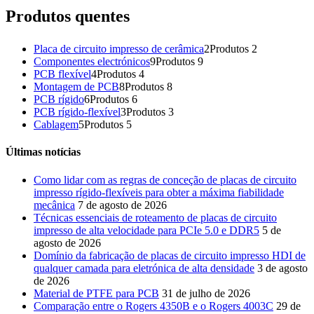
Produtos quentes
Placa de circuito impresso de cerâmica
2
Produtos 2
Componentes electrónicos
9
Produtos 9
PCB flexível
4
Produtos 4
Montagem de PCB
8
Produtos 8
PCB rígido
6
Produtos 6
PCB rígido-flexível
3
Produtos 3
Cablagem
5
Produtos 5
Últimas notícias
Como lidar com as regras de conceção de placas de circuito
impresso rígido-flexíveis para obter a máxima fiabilidade
mecânica
7 de agosto de 2026
Técnicas essenciais de roteamento de placas de circuito
impresso de alta velocidade para PCIe 5.0 e DDR5
5 de
agosto de 2026
Domínio da fabricação de placas de circuito impresso HDI de
qualquer camada para eletrónica de alta densidade
3 de agosto
de 2026
Material de PTFE para PCB
31 de julho de 2026
Comparação entre o Rogers 4350B e o Rogers 4003C
29 de