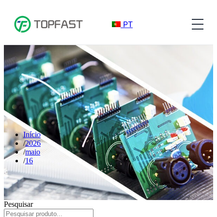
PT
Início
2026
maio
16
Pesquisar