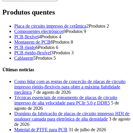
Produtos quentes
Placa de circuito impresso de cerâmica
2
Produtos 2
Componentes electrónicos
9
Produtos 9
PCB flexível
4
Produtos 4
Montagem de PCB
8
Produtos 8
PCB rígido
6
Produtos 6
PCB rígido-flexível
3
Produtos 3
Cablagem
5
Produtos 5
Últimas notícias
Como lidar com as regras de conceção de placas de circuito
impresso rígido-flexíveis para obter a máxima fiabilidade
mecânica
7 de agosto de 2026
Técnicas essenciais de roteamento de placas de circuito
impresso de alta velocidade para PCIe 5.0 e DDR5
5 de
agosto de 2026
Domínio da fabricação de placas de circuito impresso HDI de
qualquer camada para eletrónica de alta densidade
3 de agosto
de 2026
Material de PTFE para PCB
31 de julho de 2026