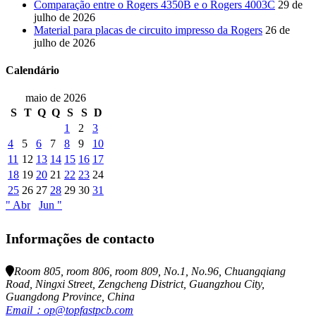
Comparação entre o Rogers 4350B e o Rogers 4003C
29 de
julho de 2026
Material para placas de circuito impresso da Rogers
26 de
julho de 2026
Calendário
maio de 2026
S
T
Q
Q
S
S
D
1
2
3
4
5
6
7
8
9
10
11
12
13
14
15
16
17
18
19
20
21
22
23
24
25
26
27
28
29
30
31
" Abr
Jun "
Informações de contacto
Room 805, room 806, room 809, No.1, No.96, Chuangqiang
Road, Ningxi Street, Zengcheng District, Guangzhou City,
Guangdong Province, China
Email：op@topfastpcb.com