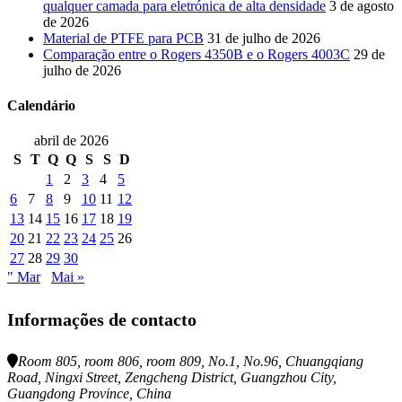
qualquer camada para eletrónica de alta densidade
3 de agosto
de 2026
Material de PTFE para PCB
31 de julho de 2026
Comparação entre o Rogers 4350B e o Rogers 4003C
29 de
julho de 2026
Calendário
abril de 2026
S
T
Q
Q
S
S
D
1
2
3
4
5
6
7
8
9
10
11
12
13
14
15
16
17
18
19
20
21
22
23
24
25
26
27
28
29
30
" Mar
Mai »
Informações de contacto
Room 805, room 806, room 809, No.1, No.96, Chuangqiang
Road, Ningxi Street, Zengcheng District, Guangzhou City,
Guangdong Province, China