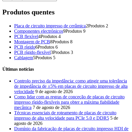
Produtos quentes
Placa de circuito impresso de cerâmica
2
Produtos 2
Componentes electrónicos
9
Produtos 9
PCB flexível
4
Produtos 4
Montagem de PCB
8
Produtos 8
PCB rígido
6
Produtos 6
PCB rígido-flexível
3
Produtos 3
Cablagem
5
Produtos 5
Últimas notícias
Controlo preciso da impedância: como atingir uma tolerância
de impedância de ±5% em placas de circuito impresso de alta
velocidade
9 de agosto de 2026
Como lidar com as regras de conceção de placas de circuito
impresso rígido-flexíveis para obter a máxima fiabilidade
mecânica
7 de agosto de 2026
Técnicas essenciais de roteamento de placas de circuito
impresso de alta velocidade para PCIe 5.0 e DDR5
5 de
agosto de 2026
Domínio da fabricação de placas de circuito impresso HDI de