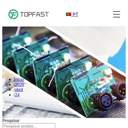
PT
Início
2026
abril
24
Pesquisar