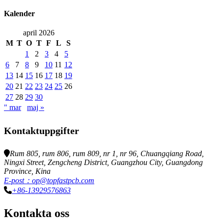
Kalender
april 2026
M
T
O
T
F
L
S
1
2
3
4
5
6
7
8
9
10
11
12
13
14
15
16
17
18
19
20
21
22
23
24
25
26
27
28
29
30
" mar
maj »
Kontaktuppgifter
Rum 805, rum 806, rum 809, nr 1, nr 96, Chuangqiang Road,
Ningxi Street, Zengcheng District, Guangzhou City, Guangdong
Province, Kina
E-post：op@topfastpcb.com
+86-13929576863
Kontakta oss