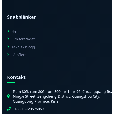
Snabblänkar
Hem
Om företaget
Teknisk blogg
Få offert
Kontakt
Rum 805, rum 806, rum 809, nr 1, nr 96, Chuangqiang Roa
Ningxi Street, Zengcheng District, Guangzhou City,
Guangdong Province, Kina
+86-13929576863