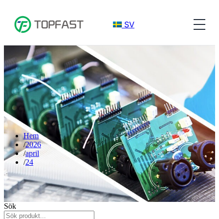
SV
Hem
2026
april
24
Sök