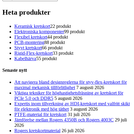
Heta produkter
Keramisk kretskort
2
2 produkt
Elektroniska komponenter
9
9 produkt
Flexibel kretskort
4
4 produkt
PCB-montering
8
8 produkt
Styvt kretskort
6
6 produkt
Rigid-Flex-kretskort
3
3 produkt
Kabelhärva
5
5 produkt
Senaste nytt
Att navigera bland designreglerna för styv-flex-kretskort för
maximal mekanisk tillförlitlighet
7 augusti 2026
Viktiga tekniker för höghastighetsfräsning av kretskort för
PCIe 5.0 och DDR5
5 augusti 2026
Expertis inom tillverkning av HDI-kretskort med valfritt skikt
för elektronik med hög täthet
3 augusti 2026
PTFE-material för kretskort
31 juli 2026
Jämförelse mellan Rogers 4350B och Rogers 4003C
29 juli
2026
Rogers kretskortmaterial
26 juli 2026