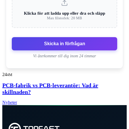
Klicka för att ladda upp eller dra och släpp
Max filstorlek: 20 MB
Skicka in förfrågan
Vi återkommer till dig inom 24 timmar
24
4M
PCB-fabrik vs PCB-leverantör: Vad är
skillnaden?
Nyheter