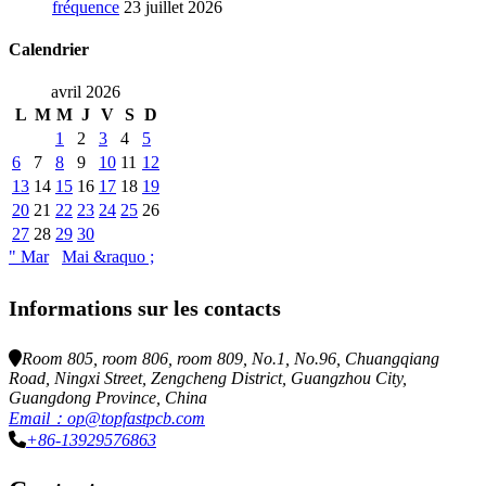
fréquence
23 juillet 2026
Calendrier
avril 2026
L
M
M
J
V
S
D
1
2
3
4
5
6
7
8
9
10
11
12
13
14
15
16
17
18
19
20
21
22
23
24
25
26
27
28
29
30
" Mar
Mai &raquo ;
Informations sur les contacts
Room 805, room 806, room 809, No.1, No.96, Chuangqiang
Road, Ningxi Street, Zengcheng District, Guangzhou City,
Guangdong Province, China
Email：op@topfastpcb.com
+86-13929576863