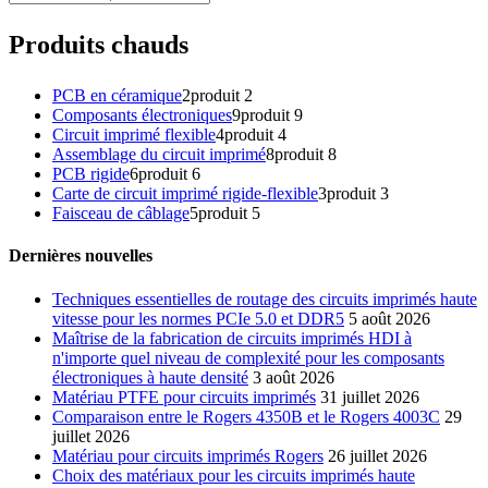
Produits chauds
PCB en céramique
2
produit 2
Composants électroniques
9
produit 9
Circuit imprimé flexible
4
produit 4
Assemblage du circuit imprimé
8
produit 8
PCB rigide
6
produit 6
Carte de circuit imprimé rigide-flexible
3
produit 3
Faisceau de câblage
5
produit 5
Dernières nouvelles
Techniques essentielles de routage des circuits imprimés haute
vitesse pour les normes PCIe 5.0 et DDR5
5 août 2026
Maîtrise de la fabrication de circuits imprimés HDI à
n'importe quel niveau de complexité pour les composants
électroniques à haute densité
3 août 2026
Matériau PTFE pour circuits imprimés
31 juillet 2026
Comparaison entre le Rogers 4350B et le Rogers 4003C
29
juillet 2026
Matériau pour circuits imprimés Rogers
26 juillet 2026
Choix des matériaux pour les circuits imprimés haute