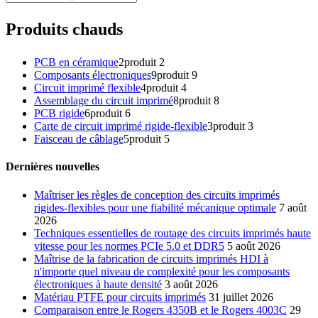
Produits chauds
PCB en céramique
2
produit 2
Composants électroniques
9
produit 9
Circuit imprimé flexible
4
produit 4
Assemblage du circuit imprimé
8
produit 8
PCB rigide
6
produit 6
Carte de circuit imprimé rigide-flexible
3
produit 3
Faisceau de câblage
5
produit 5
Dernières nouvelles
Maîtriser les règles de conception des circuits imprimés
rigides-flexibles pour une fiabilité mécanique optimale
7 août
2026
Techniques essentielles de routage des circuits imprimés haute
vitesse pour les normes PCIe 5.0 et DDR5
5 août 2026
Maîtrise de la fabrication de circuits imprimés HDI à
n'importe quel niveau de complexité pour les composants
électroniques à haute densité
3 août 2026
Matériau PTFE pour circuits imprimés
31 juillet 2026
Comparaison entre le Rogers 4350B et le Rogers 4003C
29