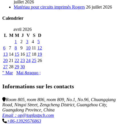
juillet 2026
Matériau pour circuits imprimés Rogers
26 juillet 2026
Calendrier
avril 2026
L
M
M
J
V
S
D
1
2
3
4
5
6
7
8
9
10
11
12
13
14
15
16
17
18
19
20
21
22
23
24
25
26
27
28
29
30
" Mar
Mai &raquo ;
Informations sur les contacts
Room 805, room 806, room 809, No.1, No.96, Chuangqiang
Road, Ningxi Street, Zengcheng District, Guangzhou City,
Guangdong Province, China
Email：op@topfastpcb.com
+86-13929576863