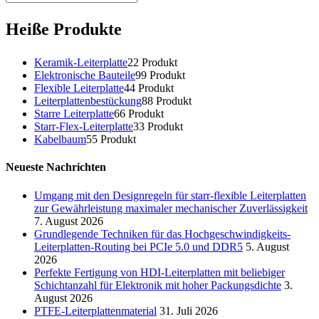
Heiße Produkte
Keramik-Leiterplatte
2
2 Produkt
Elektronische Bauteile
9
9 Produkt
Flexible Leiterplatte
4
4 Produkt
Leiterplattenbestückung
8
8 Produkt
Starre Leiterplatte
6
6 Produkt
Starr-Flex-Leiterplatte
3
3 Produkt
Kabelbaum
5
5 Produkt
Neueste Nachrichten
Umgang mit den Designregeln für starr-flexible Leiterplatten
zur Gewährleistung maximaler mechanischer Zuverlässigkeit
7. August 2026
Grundlegende Techniken für das Hochgeschwindigkeits-
Leiterplatten-Routing bei PCIe 5.0 und DDR5
5. August
2026
Perfekte Fertigung von HDI-Leiterplatten mit beliebiger
Schichtanzahl für Elektronik mit hoher Packungsdichte
3.
August 2026
PTFE-Leiterplattenmaterial
31. Juli 2026