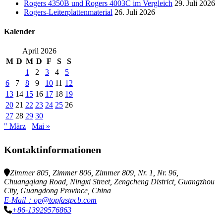
Rogers 4350B und Rogers 4003C im Vergleich
29. Juli 2026
Rogers-Leiterplattenmaterial
26. Juli 2026
Kalender
April 2026
M
D
M
D
F
S
S
1
2
3
4
5
6
7
8
9
10
11
12
13
14
15
16
17
18
19
20
21
22
23
24
25
26
27
28
29
30
" März
Mai »
Kontaktinformationen
Zimmer 805, Zimmer 806, Zimmer 809, Nr. 1, Nr. 96,
Chuangqiang Road, Ningxi Street, Zengcheng District, Guangzhou
City, Guangdong Province, China
E-Mail：op@topfastpcb.com
+86-13929576863