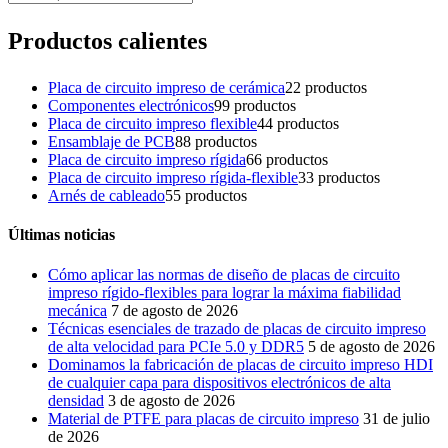
Productos calientes
Placa de circuito impreso de cerámica
2
2 productos
Componentes electrónicos
9
9 productos
Placa de circuito impreso flexible
4
4 productos
Ensamblaje de PCB
8
8 productos
Placa de circuito impreso rígida
6
6 productos
Placa de circuito impreso rígida-flexible
3
3 productos
Arnés de cableado
5
5 productos
Últimas noticias
Cómo aplicar las normas de diseño de placas de circuito
impreso rígido-flexibles para lograr la máxima fiabilidad
mecánica
7 de agosto de 2026
Técnicas esenciales de trazado de placas de circuito impreso
de alta velocidad para PCIe 5.0 y DDR5
5 de agosto de 2026
Dominamos la fabricación de placas de circuito impreso HDI
de cualquier capa para dispositivos electrónicos de alta
densidad
3 de agosto de 2026
Material de PTFE para placas de circuito impreso
31 de julio
de 2026