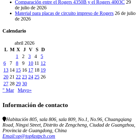
Comparación entre el Rogers 4350B y el Rogers 4003C
29
de julio de 2026
Material para placas de circuito impreso de Rogers
26 de julio
de 2026
Calendario
abril 2026
L
M
X
J
V
S
D
1
2
3
4
5
6
7
8
9
10
11
12
13
14
15
16
17
18
19
20
21
22
23
24
25
26
27
28
29
30
" Mar
Mayo»
Información de contacto
Habitación 805, sala 806, sala 809, No.1, No.96, Chuangqiang
Road, Ningxi Street, Distrito de Zengcheng, Ciudad de Guangzhou,
Provincia de Guangdong, China
Email:op@topfastpcb.com