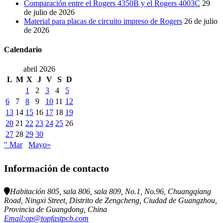
Comparación entre el Rogers 4350B y el Rogers 4003C
29
de julio de 2026
Material para placas de circuito impreso de Rogers
26 de julio
de 2026
Calendario
abril 2026
L
M
X
J
V
S
D
1
2
3
4
5
6
7
8
9
10
11
12
13
14
15
16
17
18
19
20
21
22
23
24
25
26
27
28
29
30
" Mar
Mayo»
Información de contacto
Habitación 805, sala 806, sala 809, No.1, No.96, Chuangqiang
Road, Ningxi Street, Distrito de Zengcheng, Ciudad de Guangzhou,
Provincia de Guangdong, China
Email:op@topfastpcb.com