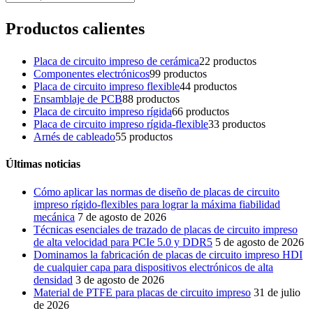
Productos calientes
Placa de circuito impreso de cerámica
2
2 productos
Componentes electrónicos
9
9 productos
Placa de circuito impreso flexible
4
4 productos
Ensamblaje de PCB
8
8 productos
Placa de circuito impreso rígida
6
6 productos
Placa de circuito impreso rígida-flexible
3
3 productos
Arnés de cableado
5
5 productos
Últimas noticias
Cómo aplicar las normas de diseño de placas de circuito
impreso rígido-flexibles para lograr la máxima fiabilidad
mecánica
7 de agosto de 2026
Técnicas esenciales de trazado de placas de circuito impreso
de alta velocidad para PCIe 5.0 y DDR5
5 de agosto de 2026
Dominamos la fabricación de placas de circuito impreso HDI
de cualquier capa para dispositivos electrónicos de alta
densidad
3 de agosto de 2026
Material de PTFE para placas de circuito impreso
31 de julio
de 2026