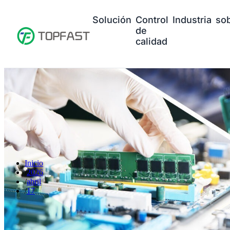
Solución
Control
Industria
so
de
calidad
Inicio
2026
abril
17