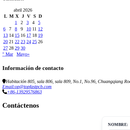
abril 2026
L
M
X
J
V
S
D
1
2
3
4
5
6
7
8
9
10
11
12
13
14
15
16
17
18
19
20
21
22
23
24
25
26
27
28
29
30
" Mar
Mayo»
Información de contacto
Habitación 805, sala 806, sala 809, No.1, No.96, Chuangqiang Ro
Email:op@topfastpcb.com
+86-13929576863
Contáctenos
NOMBRE: