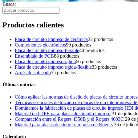
Buscar
Productos calientes
Placa de circuito impreso de cerámica
2
2 productos
Componentes electrónicos
9
9 productos
Placa de circuito impreso flexible
4
4 productos
Ensamblaje de PCB
8
8 productos
Placa de circuito impreso rígida
6
6 productos
Placa de circuito impreso rígida-flexible
3
3 productos
Arnés de cableado
5
5 productos
Últimas noticias
Cómo aplicar las normas de diseño de placas de circuito impreso
Técnicas esenciales de trazado de placas de circuito impreso d
Dominamos la fabricación de placas de circuito impreso HDI de 
Material de PTFE para placas de circuito impreso
31 de julio d
Comparación entre el Rogers 4350B y el Rogers 4003C
29 de 
Material para placas de circuito impreso de Rogers
26 de julio 
Calendario