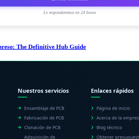
Le responderemos en 24 horas
preso: The Definitive Hub Guide
Nuestros servicios
Enlaces rápidos
Ensamblaje de PCB
Página de inicio
l
Fabricación de PCB
Acerca de la empre
Clonación de PCB
Blog técnico
Adquisición de
Obtener presupues