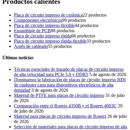
Productos calientes
Placa de circuito impreso de cerámica
2
2 productos
Componentes electrónicos
9
9 productos
Placa de circuito impreso flexible
4
4 productos
Ensamblaje de PCB
8
8 productos
Placa de circuito impreso rígida
6
6 productos
Placa de circuito impreso rígida-flexible
3
3 productos
Arnés de cableado
5
5 productos
Últimas noticias
Técnicas esenciales de trazado de placas de circuito impreso
de alta velocidad para PCIe 5.0 y DDR5
5 de agosto de 2026
Dominamos la fabricación de placas de circuito impreso HDI
de cualquier capa para dispositivos electrónicos de alta
densidad
3 de agosto de 2026
Material de PTFE para placas de circuito impreso
31 de julio
de 2026
Comparación entre el Rogers 4350B y el Rogers 4003C
29
de julio de 2026
Material para placas de circuito impreso de Rogers
26 de julio
de 2026
Selección de materiales para placas de circuito impreso de alta