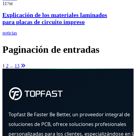
11
7M
Explicación de los materiales laminados
para placas de circuito impreso
noticias
Paginación de entradas
1
2
...
13
Topfast Be Faster Be Better, un proveedor integral de
soluciones de PCB, ofrece soluciones profesionales
personalizadas para los clientes, especializándose en la