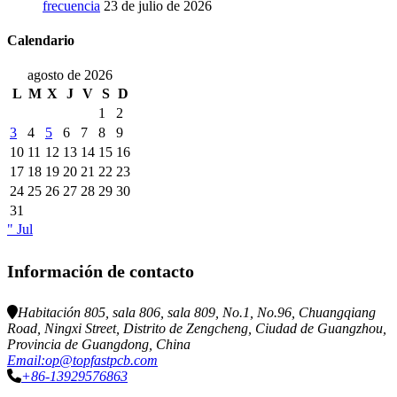
frecuencia
23 de julio de 2026
Calendario
agosto de 2026
L
M
X
J
V
S
D
1
2
3
4
5
6
7
8
9
10
11
12
13
14
15
16
17
18
19
20
21
22
23
24
25
26
27
28
29
30
31
" Jul
Información de contacto
Habitación 805, sala 806, sala 809, No.1, No.96, Chuangqiang
Road, Ningxi Street, Distrito de Zengcheng, Ciudad de Guangzhou,
Provincia de Guangdong, China
Email:op@topfastpcb.com
+86-13929576863