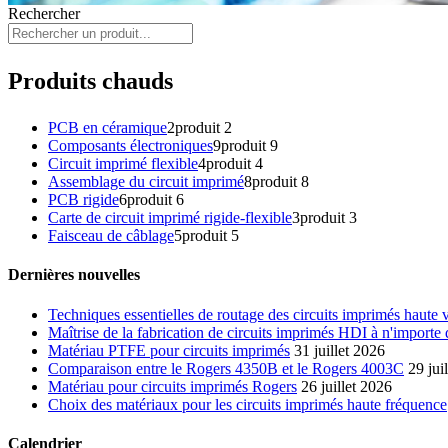
Rechercher
Produits chauds
PCB en céramique
2
produit 2
Composants électroniques
9
produit 9
Circuit imprimé flexible
4
produit 4
Assemblage du circuit imprimé
8
produit 8
PCB rigide
6
produit 6
Carte de circuit imprimé rigide-flexible
3
produit 3
Faisceau de câblage
5
produit 5
Dernières nouvelles
Techniques essentielles de routage des circuits imprimés haute
Maîtrise de la fabrication de circuits imprimés HDI à n'importe
Matériau PTFE pour circuits imprimés
31 juillet 2026
Comparaison entre le Rogers 4350B et le Rogers 4003C
29 jui
Matériau pour circuits imprimés Rogers
26 juillet 2026
Choix des matériaux pour les circuits imprimés haute fréquence
Calendrier