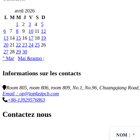
avril 2026
L
M
M
J
V
S
D
1
2
3
4
5
6
7
8
9
10
11
12
13
14
15
16
17
18
19
20
21
22
23
24
25
26
27
28
29
30
" Mar
Mai &raquo ;
Informations sur les contacts
Room 805, room 806, room 809, No.1, No.96, Chuangqiang Road, N
Email：op@topfastpcb.com
+86-13929576863
Contactez nous
NOM :
*