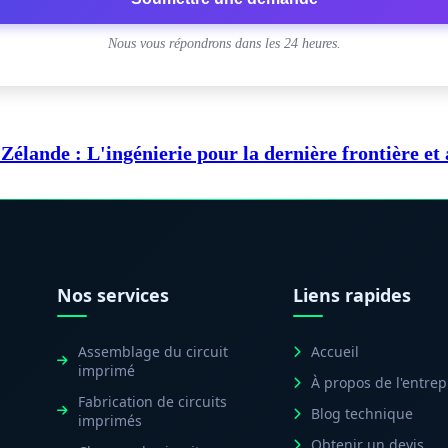
Nous vous répondrons dans les 24 heures.
élande : L'ingénierie pour la dernière frontière et
Nos services
Liens rapides
Assemblage du circuit
Accueil
imprimé
À propos de l'entrep
Fabrication de circuits
Blog technique
imprimés
Obtenir un devis