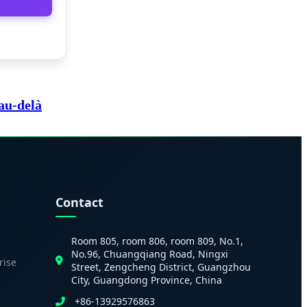
 au-delà
Contact
Room 805, room 806, room 809, No.1,
No.96, Chuangqiang Road, Ningxi
rise
Street, Zengcheng District, Guangzhou
City, Guangdong Province, China
+86-13929576863