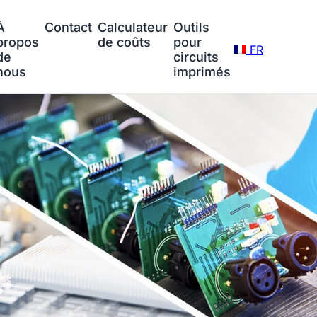
À
Contact
Calculateur
Outils
propos
de coûts
pour
FR
de
circuits
nous
imprimés