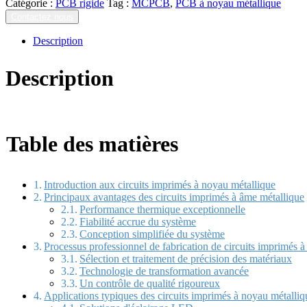
Catégorie :
PCB rigide
Tag :
MCPCB
,
PCB à noyau métallique
Contactez nous
Description
Description
Table des matières
Introduction aux circuits imprimés à noyau métallique
Principaux avantages des circuits imprimés à âme métallique
Performance thermique exceptionnelle
Fiabilité accrue du système
Conception simplifiée du système
Processus professionnel de fabrication de circuits imprimés 
Sélection et traitement de précision des matériaux
Technologie de transformation avancée
Un contrôle de qualité rigoureux
Applications typiques des circuits imprimés à noyau métalliq