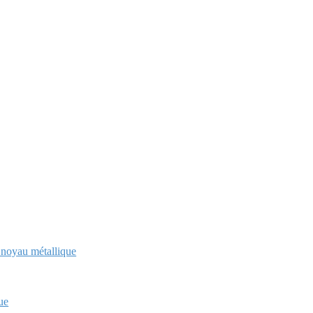
à noyau métallique
ue