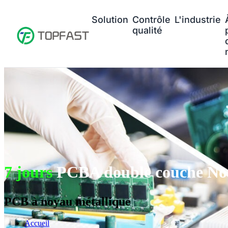
Solution
Contrôle
L'industrie
qualité
7 jours
PCBA double couche No
PCB à noyau métallique
Accueil