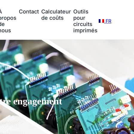
À
Contact
Calculateur
Outils
propos
de coûts
pour
FR
de
circuits
nous
imprimés
tre engagement