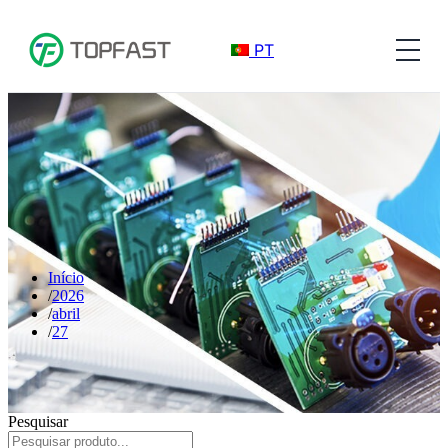
PT
Início
2026
abril
27
Pesquisar