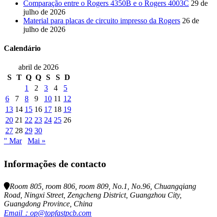
Comparação entre o Rogers 4350B e o Rogers 4003C
29 de
julho de 2026
Material para placas de circuito impresso da Rogers
26 de
julho de 2026
Calendário
abril de 2026
S
T
Q
Q
S
S
D
1
2
3
4
5
6
7
8
9
10
11
12
13
14
15
16
17
18
19
20
21
22
23
24
25
26
27
28
29
30
" Mar
Mai »
Informações de contacto
Room 805, room 806, room 809, No.1, No.96, Chuangqiang
Road, Ningxi Street, Zengcheng District, Guangzhou City,
Guangdong Province, China
Email：op@topfastpcb.com