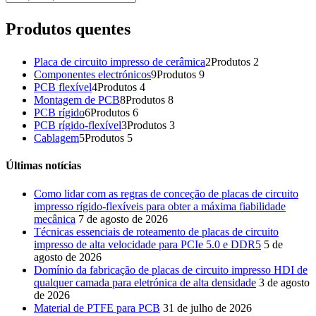
Produtos quentes
Placa de circuito impresso de cerâmica
2
Produtos 2
Componentes electrónicos
9
Produtos 9
PCB flexível
4
Produtos 4
Montagem de PCB
8
Produtos 8
PCB rígido
6
Produtos 6
PCB rígido-flexível
3
Produtos 3
Cablagem
5
Produtos 5
Últimas notícias
Como lidar com as regras de conceção de placas de circuito
impresso rígido-flexíveis para obter a máxima fiabilidade
mecânica
7 de agosto de 2026
Técnicas essenciais de roteamento de placas de circuito
impresso de alta velocidade para PCIe 5.0 e DDR5
5 de
agosto de 2026
Domínio da fabricação de placas de circuito impresso HDI de
qualquer camada para eletrónica de alta densidade
3 de agosto
de 2026
Material de PTFE para PCB
31 de julho de 2026