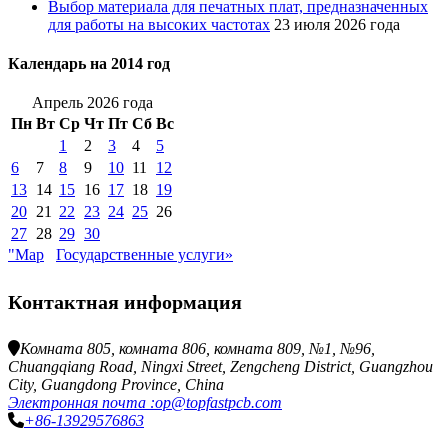
Выбор материала для печатных плат, предназначенных
для работы на высоких частотах
23 июля 2026 года
Календарь на 2014 год
Апрель 2026 года
Пн
Вт
Ср
Чт
Пт
Сб
Вс
1
2
3
4
5
6
7
8
9
10
11
12
13
14
15
16
17
18
19
20
21
22
23
24
25
26
27
28
29
30
"Мар
Государственные услуги»
Контактная информация
Комната 805, комната 806, комната 809, №1, №96,
Chuangqiang Road, Ningxi Street, Zengcheng District, Guangzhou
City, Guangdong Province, China
Электронная почта :op@topfastpcb.com
+86-13929576863