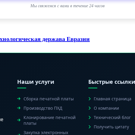
Мы свяжемся с вами в течение 24 часов
ехнологическая держава Евразии
Наши услуги
Быстрые ссылк
Сборка печатной платы
Главная страница
Производство ПХД
О компании
Клонирование печатной
Технический блог
ые
платы
Получить цитату
Закупка электронных