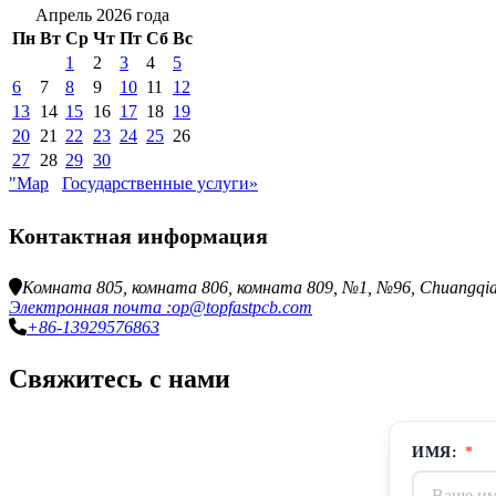
Апрель 2026 года
Пн
Вт
Ср
Чт
Пт
Сб
Вс
1
2
3
4
5
6
7
8
9
10
11
12
13
14
15
16
17
18
19
20
21
22
23
24
25
26
27
28
29
30
"Мар
Государственные услуги»
Контактная информация
Комната 805, комната 806, комната 809, №1, №96, Chuangqiang 
Электронная почта :op@topfastpcb.com
+86-13929576863
Свяжитесь с нами
ИМЯ:
*