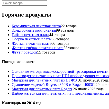
Горячие продукты
Керамическая печатная плата
2
2 товара
Электронные компоненты
9
9 товаров
Гибкая печатная плата
4
4 товара
Сборка печатной платы
8
8 товаров
Жесткая печатная плата
6
6 товаров
Жесткая гибкая печатная плата
3
3 товара
Жгут проводов
5
5 товаров
Последние новости
Основные методы высокоскоростной трассировки печатны
Производство печатных плат HDI любого уровня сложнос
Материал для печатных плат из ПТФЭ
31 июля 2026 года
Сравнение моделей Rogers 4350B и Rogers 4003C
29 июля
Материал для печатных плат Rogers
26 июля 2026 года
Выбор материала для печатных плат, предназначенных дл
Календарь на 2014 год