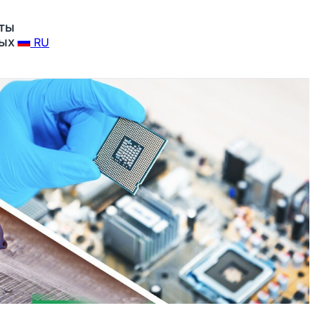
ты
ных
RU