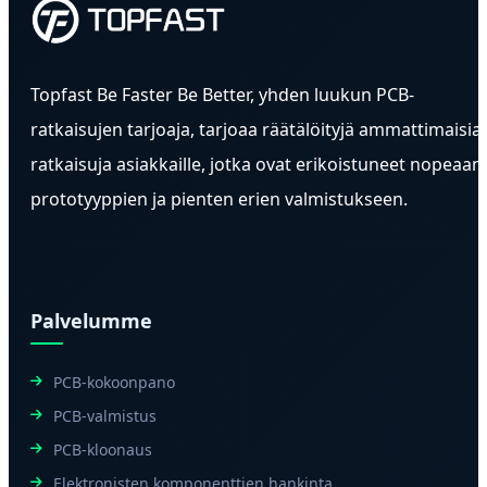
Topfast Be Faster Be Better, yhden luukun PCB-
ratkaisujen tarjoaja, tarjoaa räätälöityjä ammattimaisia
ratkaisuja asiakkaille, jotka ovat erikoistuneet nopeaan
prototyyppien ja pienten erien valmistukseen.
Palvelumme
PCB-kokoonpano
PCB-valmistus
PCB-kloonaus
Elektronisten komponenttien hankinta