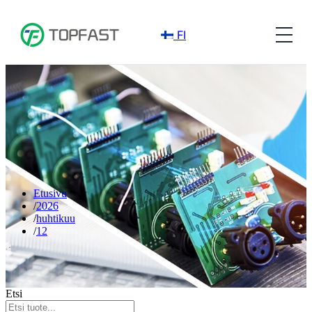
FI
Etusivu
2026
huhtikuu
12
Etsi