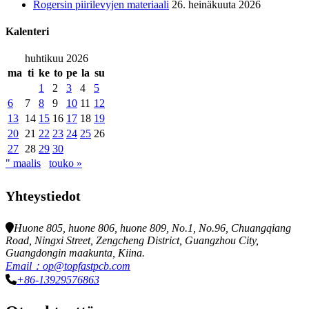
Rogersin piirilevyjen materiaali
26. heinäkuuta 2026
Kalenteri
huhtikuu 2026
ma
ti
ke
to
pe
la
su
1
2
3
4
5
6
7
8
9
10
11
12
13
14
15
16
17
18
19
20
21
22
23
24
25
26
27
28
29
30
" maalis
touko »
Yhteystiedot
Huone 805, huone 806, huone 809, No.1, No.96, Chuangqiang
Road, Ningxi Street, Zengcheng District, Guangzhou City,
Guangdongin maakunta, Kiina.
Email：op@topfastpcb.com
+86-13929576863