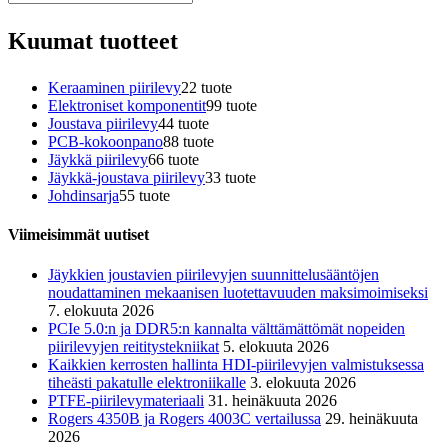
Kuumat tuotteet
Keraaminen piirilevy
2
2 tuote
Elektroniset komponentit
9
9 tuote
Joustava piirilevy
4
4 tuote
PCB-kokoonpano
8
8 tuote
Jäykkä piirilevy
6
6 tuote
Jäykkä-joustava piirilevy
3
3 tuote
Johdinsarja
5
5 tuote
Viimeisimmät uutiset
Jäykkien joustavien piirilevyjen suunnittelusääntöjen
noudattaminen mekaanisen luotettavuuden maksimoimiseksi
7. elokuuta 2026
PCIe 5.0:n ja DDR5:n kannalta välttämättömät nopeiden
piirilevyjen reititystekniikat
5. elokuuta 2026
Kaikkien kerrosten hallinta HDI-piirilevyjen valmistuksessa
tiheästi pakatulle elektroniikalle
3. elokuuta 2026
PTFE-piirilevymateriaali
31. heinäkuuta 2026
Rogers 4350B ja Rogers 4003C vertailussa
29. heinäkuuta
2026