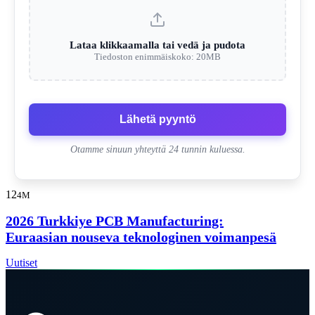
Lataa klikkaamalla tai vedä ja pudota
Tiedoston enimmäiskoko: 20MB
Lähetä pyyntö
Otamme sinuun yhteyttä 24 tunnin kuluessa.
12
4M
2026 Turkkiye PCB Manufacturing:
Euraasian nouseva teknologinen voimanpesä
Uutiset