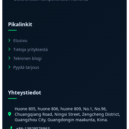
Pikalinkit
Etusivu
Tietoja yrityksestä
Tekninen blogi
Pyydä tarjous
Yhteystiedot
Huone 805, huone 806, huone 809, No.1, No.96,
Chuangqiang Road, Ningxi Street, Zengcheng District,
Guangzhou City, Guangdongin maakunta, Kiina.
+86-13929576863