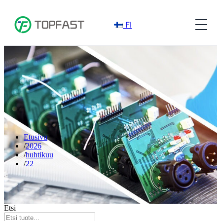
FI
Etusivu
2026
huhtikuu
22
Etsi