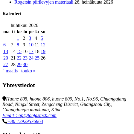
Rogersin piirilevyjen materiaali
26. heinäkuuta 2026
Kalenteri
huhtikuu 2026
ma
ti
ke
to
pe
la
su
1
2
3
4
5
6
7
8
9
10
11
12
13
14
15
16
17
18
19
20
21
22
23
24
25
26
27
28
29
30
" maalis
touko »
Yhteystiedot
Huone 805, huone 806, huone 809, No.1, No.96, Chuangqiang
Road, Ningxi Street, Zengcheng District, Guangzhou City,
Guangdongin maakunta, Kiina.
Email：op@topfastpcb.com
+86-13929576863