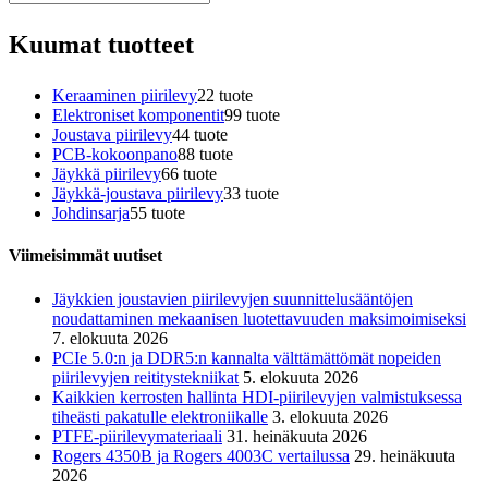
Kuumat tuotteet
Keraaminen piirilevy
2
2 tuote
Elektroniset komponentit
9
9 tuote
Joustava piirilevy
4
4 tuote
PCB-kokoonpano
8
8 tuote
Jäykkä piirilevy
6
6 tuote
Jäykkä-joustava piirilevy
3
3 tuote
Johdinsarja
5
5 tuote
Viimeisimmät uutiset
Jäykkien joustavien piirilevyjen suunnittelusääntöjen
noudattaminen mekaanisen luotettavuuden maksimoimiseksi
7. elokuuta 2026
PCIe 5.0:n ja DDR5:n kannalta välttämättömät nopeiden
piirilevyjen reititystekniikat
5. elokuuta 2026
Kaikkien kerrosten hallinta HDI-piirilevyjen valmistuksessa
tiheästi pakatulle elektroniikalle
3. elokuuta 2026
PTFE-piirilevymateriaali
31. heinäkuuta 2026
Rogers 4350B ja Rogers 4003C vertailussa
29. heinäkuuta
2026