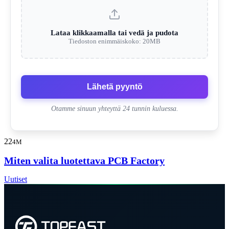
Lataa klikkaamalla tai vedä ja pudota
Tiedoston enimmäiskoko: 20MB
Lähetä pyyntö
Otamme sinuun yhteyttä 24 tunnin kuluessa.
22
4M
Miten valita luotettava PCB Factory
Uutiset