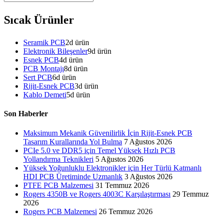
Sıcak Ürünler
Seramik PCB
2
d ürün
Elektronik Bileşenler
9
d ürün
Esnek PCB
4
d ürün
PCB Montajı
8
d ürün
Sert PCB
6
d ürün
Rijit-Esnek PCB
3
d ürün
Kablo Demeti
5
d ürün
Son Haberler
Maksimum Mekanik Güvenilirlik İçin Rijit-Esnek PCB
Tasarım Kurallarında Yol Bulma
7 Ağustos 2026
PCIe 5.0 ve DDR5 için Temel Yüksek Hızlı PCB
Yollandırma Teknikleri
5 Ağustos 2026
Yüksek Yoğunluklu Elektronikler için Her Türlü Katmanlı
HDI PCB Üretiminde Uzmanlık
3 Ağustos 2026
PTFE PCB Malzemesi
31 Temmuz 2026
Rogers 4350B ve Rogers 4003C Karşılaştırması
29 Temmuz
2026
Rogers PCB Malzemesi
26 Temmuz 2026