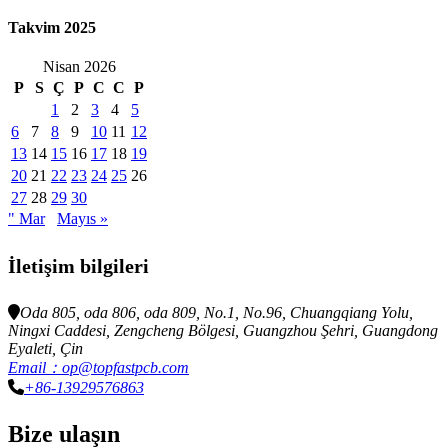
Takvim 2025
Nisan 2026
P
S
Ç
P
C
C
P
1
2
3
4
5
6
7
8
9
10
11
12
13
14
15
16
17
18
19
20
21
22
23
24
25
26
27
28
29
30
" Mar
Mayıs »
İletişim bilgileri
Oda 805, oda 806, oda 809, No.1, No.96, Chuangqiang Yolu,
Ningxi Caddesi, Zengcheng Bölgesi, Guangzhou Şehri, Guangdong
Eyaleti, Çin
Email：op@topfastpcb.com
+86-13929576863
Bize ulaşın