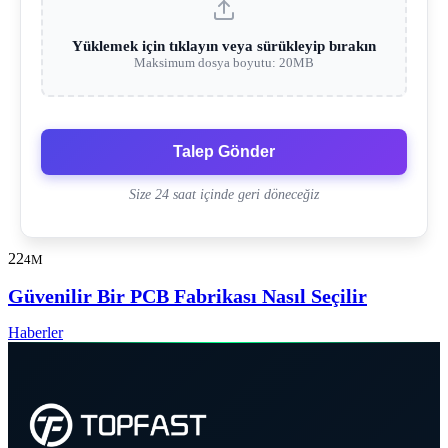
Yüklemek için tıklayın veya sürükleyip bırakın
Maksimum dosya boyutu: 20MB
Talep Gönder
Size 24 saat içinde geri döneceğiz
22
4M
Güvenilir Bir PCB Fabrikası Nasıl Seçilir
Haberler