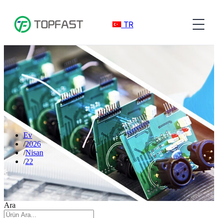
TR
Ev
2026
Nisan
22
Ara