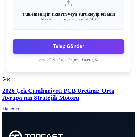
Yüklemek için tıklayın veya sürükleyip bırakın
Maksimum dosya boyutu: 20MB
Talep Gönder
Size 24 saat içinde geri döneceğiz
5
4M
2026 Çek Cumhuriyeti PCB Üretimi: Orta
Avrupa'nın Stratejik Motoru
Haberler