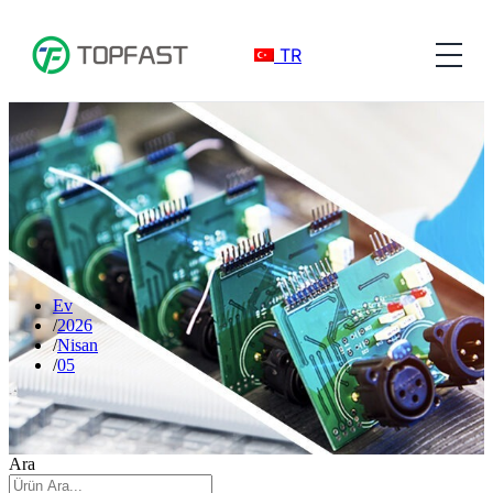
TR
Ev
2026
Nisan
05
Ara