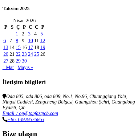
Takvim 2025
Nisan 2026
P
S
Ç
P
C
C
P
1
2
3
4
5
6
7
8
9
10
11
12
13
14
15
16
17
18
19
20
21
22
23
24
25
26
27
28
29
30
" Mar
Mayıs »
İletişim bilgileri
Oda 805, oda 806, oda 809, No.1, No.96, Chuangqiang Yolu,
Ningxi Caddesi, Zengcheng Bölgesi, Guangzhou Şehri, Guangdong
Eyaleti, Çin
Email：op@topfastpcb.com
+86-13929576863
Bize ulaşın