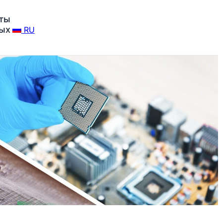
ты
ных
RU