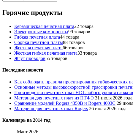
Горячие продукты
Керамическая печатная плата
2
2 товара
Электронные компоненты
9
9 товаров
Гибкая печатная плата
4
4 товара
Сборка печатной платы
8
8 товаров
Жесткая печатная плата
6
6 товаров
Жесткая гибкая печатная плата
3
3 товара
Жгут проводов
5
5 товаров
Последние новости
Как соблюдать правила проектирования гибко-жестких п
Основные методы высокоскоростной трассировки печатны
Производство печатных плат HDI любого уровня сложнос
Материал для печатных плат из ПТФЭ
31 июля 2026 года
Сравнение моделей Rogers 4350B и Rogers 4003C
29 июля
Материал для печатных плат Rogers
26 июля 2026 года
Календарь на 2014 год
Март 2026