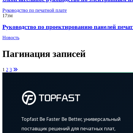
Руководство по печатной плате
17
3M
Руководство по проектированию панелей печат
Новость
Пагинация записей
1
2
3
Topfast Be Faster Be Better, универсальный
поставщик решений для печатных плат,