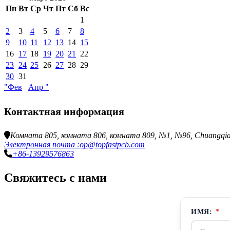
Пн
Вт
Ср
Чт
Пт
Сб
Вс
1
2
3
4
5
6
7
8
9
10
11
12
13
14
15
16
17
18
19
20
21
22
23
24
25
26
27
28
29
30
31
"Фев
Апр "
Контактная информация
Комната 805, комната 806, комната 809, №1, №96, Chuangqiang 
Электронная почта :op@topfastpcb.com
+86-13929576863
Свяжитесь с нами
ИМЯ:
*