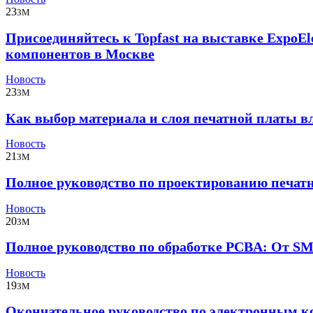
23
3M
Присоединяйтесь к Topfast на выставке ExpoEl
компонентов в Москве
Новость
23
3M
Как выбор материала и слоя печатной платы в
Новость
21
3M
Полное руководство по проектированию печатн
Новость
20
3M
Полное руководство по обработке PCBA: От S
Новость
19
3M
Окончательное руководство по электронным к