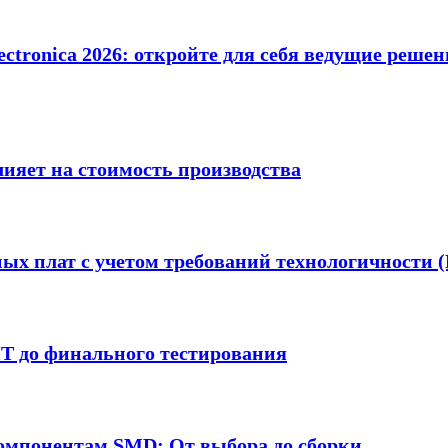
ectronica 2026: откройте для себя ведущие реше
лияет на стоимость производства
ых плат с учетом требований технологичности 
MT до финального тестирования
омпонентам SMD: От выбора до сборки