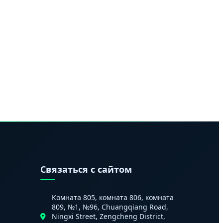
и
Связаться с сайтом
Комната 805, комната 806, комната
809, №1, №96, Chuangqiang Road,
Ningxi Street, Zengcheng District,