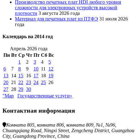
Производство печатных плат HDI любого уровня
сложности для электронных устройств высокой
плотности
3 августа 2026 года
Материал для печатных плат из ПТФЭ
31 июля 2026
года
Календарь на 2014 год
Апрель 2026 года
Пн
Вт
Ср
Чт
Пт
Сб
Вс
1
2
3
4
5
6
7
8
9
10
11
12
13
14
15
16
17
18
19
20
21
22
23
24
25
26
27
28
29
30
"Мар
Государственные услуги»
Контактная информация
Комната 805, комната 806, комната 809, №1, №96,
Chuangqiang Road, Ningxi Street, Zengcheng District, Guangzhou
City, Guangdong Province, China