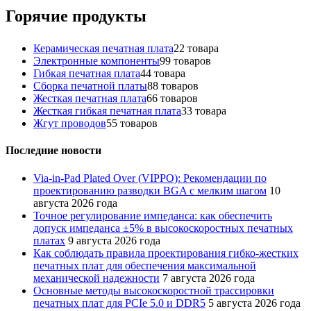
Горячие продукты
Керамическая печатная плата
2
2 товара
Электронные компоненты
9
9 товаров
Гибкая печатная плата
4
4 товара
Сборка печатной платы
8
8 товаров
Жесткая печатная плата
6
6 товаров
Жесткая гибкая печатная плата
3
3 товара
Жгут проводов
5
5 товаров
Последние новости
Via-in-Pad Plated Over (VIPPO): Рекомендации по
проектированию разводки BGA с мелким шагом
10
августа 2026 года
Точное регулирование импеданса: как обеспечить
допуск импеданса ±5% в высокоскоростных печатных
платах
9 августа 2026 года
Как соблюдать правила проектирования гибко-жестких
печатных плат для обеспечения максимальной
механической надежности
7 августа 2026 года
Основные методы высокоскоростной трассировки
печатных плат для PCIe 5.0 и DDR5
5 августа 2026 года