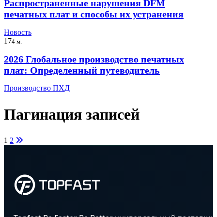
Распространенные нарушения DFM
печатных плат и способы их устранения
Новость
17
4 м.
2026 Глобальное производство печатных
плат: Определенный путеводитель
Производство ПХД
Пагинация записей
1
2