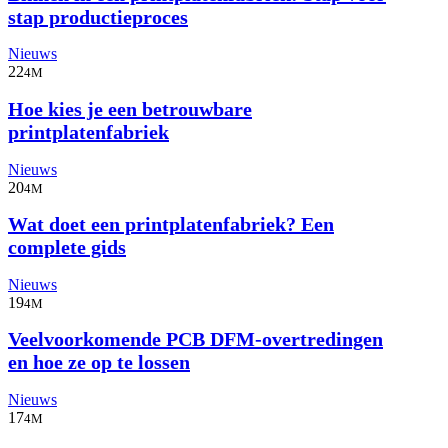
stap productieproces
Nieuws
22
4M
Hoe kies je een betrouwbare
printplatenfabriek
Nieuws
20
4M
Wat doet een printplatenfabriek? Een
complete gids
Nieuws
19
4M
Veelvoorkomende PCB DFM-overtredingen
en hoe ze op te lossen
Nieuws
17
4M