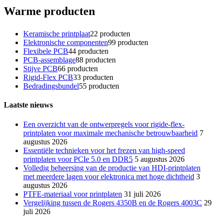
Warme producten
Keramische printplaat
2
2 producten
Elektronische componenten
9
9 producten
Flexibele PCB
4
4 producten
PCB-assemblage
8
8 producten
Stijve PCB
6
6 producten
Rigid-Flex PCB
3
3 producten
Bedradingsbundel
5
5 producten
Laatste nieuws
Een overzicht van de ontwerpregels voor rigide-flex-
printplaten voor maximale mechanische betrouwbaarheid
7
augustus 2026
Essentiële technieken voor het frezen van high-speed
printplaten voor PCIe 5.0 en DDR5
5 augustus 2026
Volledig beheersing van de productie van HDI-printplaten
met meerdere lagen voor elektronica met hoge dichtheid
3
augustus 2026
PTFE-materiaal voor printplaten
31 juli 2026
Vergelijking tussen de Rogers 4350B en de Rogers 4003C
29
juli 2026