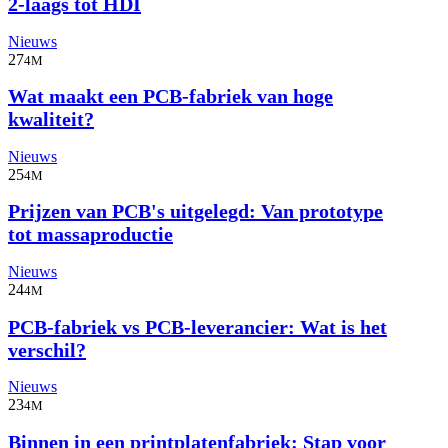
2-laags tot HDI
Nieuws
27
4M
Wat maakt een PCB-fabriek van hoge
kwaliteit?
Nieuws
25
4M
Prijzen van PCB's uitgelegd: Van prototype
tot massaproductie
Nieuws
24
4M
PCB-fabriek vs PCB-leverancier: Wat is het
verschil?
Nieuws
23
4M
Binnen in een printplatenfabriek: Stap voor