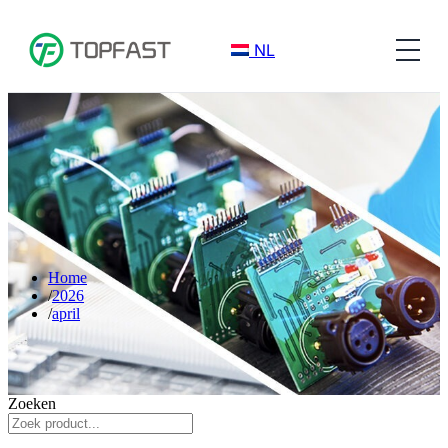
NL
Home
2026
april
Zoeken