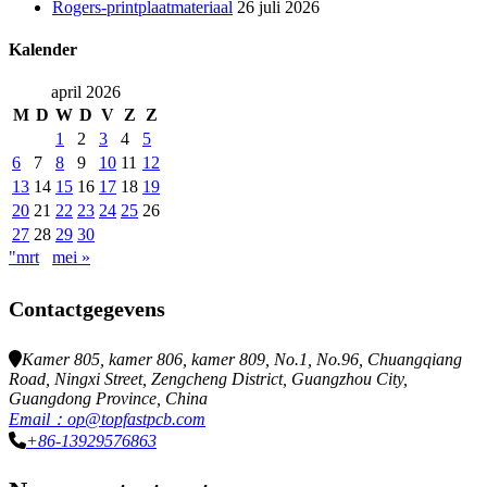
Rogers-printplaatmateriaal
26 juli 2026
Kalender
april 2026
M
D
W
D
V
Z
Z
1
2
3
4
5
6
7
8
9
10
11
12
13
14
15
16
17
18
19
20
21
22
23
24
25
26
27
28
29
30
"mrt
mei »
Contactgegevens
Kamer 805, kamer 806, kamer 809, No.1, No.96, Chuangqiang
Road, Ningxi Street, Zengcheng District, Guangzhou City,
Guangdong Province, China
Email：op@topfastpcb.com
+86-13929576863