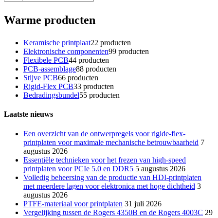
Warme producten
Keramische printplaat
2
2 producten
Elektronische componenten
9
9 producten
Flexibele PCB
4
4 producten
PCB-assemblage
8
8 producten
Stijve PCB
6
6 producten
Rigid-Flex PCB
3
3 producten
Bedradingsbundel
5
5 producten
Laatste nieuws
Een overzicht van de ontwerpregels voor rigide-flex-
printplaten voor maximale mechanische betrouwbaarheid
7
augustus 2026
Essentiële technieken voor het frezen van high-speed
printplaten voor PCIe 5.0 en DDR5
5 augustus 2026
Volledig beheersing van de productie van HDI-printplaten
met meerdere lagen voor elektronica met hoge dichtheid
3
augustus 2026
PTFE-materiaal voor printplaten
31 juli 2026
Vergelijking tussen de Rogers 4350B en de Rogers 4003C
29