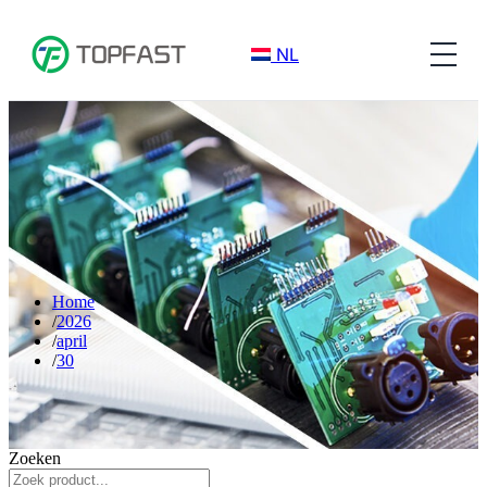
NL
Home
2026
april
30
Zoeken