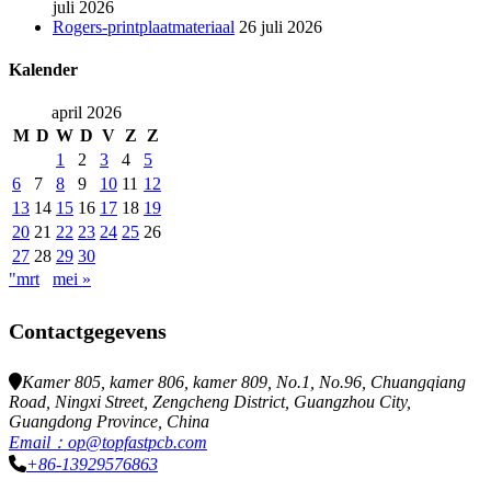
juli 2026
Rogers-printplaatmateriaal
26 juli 2026
Kalender
april 2026
M
D
W
D
V
Z
Z
1
2
3
4
5
6
7
8
9
10
11
12
13
14
15
16
17
18
19
20
21
22
23
24
25
26
27
28
29
30
"mrt
mei »
Contactgegevens
Kamer 805, kamer 806, kamer 809, No.1, No.96, Chuangqiang
Road, Ningxi Street, Zengcheng District, Guangzhou City,
Guangdong Province, China
Email：op@topfastpcb.com
+86-13929576863