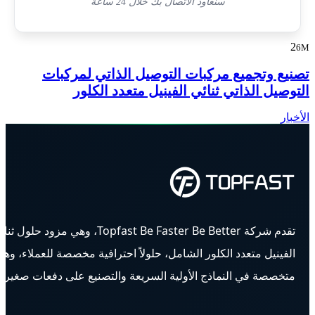
سنعاود الاتصال بك خلال 24 ساعة
2
6M
تصنيع وتجميع مركبات التوصيل الذاتي لمركبات
التوصيل الذاتي ثنائي الفينيل متعدد الكلور
الأخبار
تقدم شركة Topfast Be Faster Be Better، وهي مزود حلول ث
الفينيل متعدد الكلور الشامل، حلولاً احترافية مخصصة للعملاء، وه
متخصصة في النماذج الأولية السريعة والتصنيع على دفعات صغيرة.