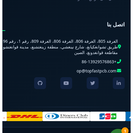
اتصل بنا
الغرفة 805، الغرفة 806، الغرفة 806، الغرفة 809، رقم 1، رقم 96،
طريق تشوانغكيانغ، شارع نينغشي، منطقة زينغتشنغ، مدينة قوانغتشو،
مقاطعة قوانغدونغ، الصين
+86-13929576863
op@topfastpcb.com
1