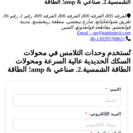
الشمسية.2. صناعي & amp؛ الطاقة
الغرفة 805، الغرفة 806، الغرفة 806، الغرفة 809، رقم 1، رقم 96،
طريق تشوانغكيانغ، شارع نينغشي، منطقة زينغتشنغ، مدينة
قوانغتشو، مقاطعة قوانغدونغ، الصين
Email：op@topfastpcb.com
+86-13929576863
تُستخدم وحدات التلامس في محولات
السكك الحديدية عالية السرعة ومحولات
الطاقة الشمسية.2. صناعي & amp؛ الطاقة
الاسم:
*
البريد الإلكتروني:
*