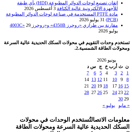
إتقان تصنيع لوحات الدوائر المطبوعة (HDI) بأي طبقة
للأجهزة الإلكترونية عالية الكثافة
3 أغسطس 2026
مادة PTFE المستخدمة في صناعة لوحات الدوائر المطبوعة
(PCB)
31 يوليو 2026
مقارنة بين طرازي «روجرز 4350B» و«روجرز 4003C»
29
يوليو 2026
تستخدم وحدات التقويم في محولات السكك الحديدية عالية السرعة
ومحولات الطاقة الشمسية.2.
يونيو 2026
ن
ث
أرب
خ
ج
س
د
7
6
5
4
3
2
1
14
13
12
11
10
9
8
21
20
19
18
17
16
15
28
27
26
25
24
23
22
30
29
« مايو
يوليو »
معلومات الاتصالتُستخدم الوحدات في محولات
السكك الحديدية عالية السرعة ومحولات الطاقة