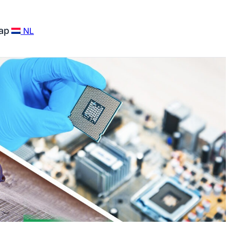
ap
NL