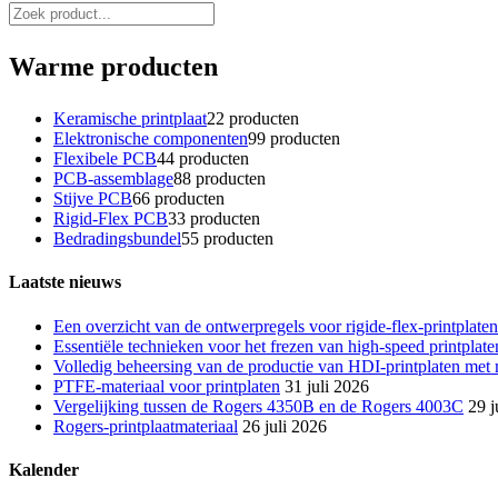
Warme producten
Keramische printplaat
2
2 producten
Elektronische componenten
9
9 producten
Flexibele PCB
4
4 producten
PCB-assemblage
8
8 producten
Stijve PCB
6
6 producten
Rigid-Flex PCB
3
3 producten
Bedradingsbundel
5
5 producten
Laatste nieuws
Een overzicht van de ontwerpregels voor rigide-flex-printpla
Essentiële technieken voor het frezen van high-speed printpl
Volledig beheersing van de productie van HDI-printplaten met 
PTFE-materiaal voor printplaten
31 juli 2026
Vergelijking tussen de Rogers 4350B en de Rogers 4003C
29 j
Rogers-printplaatmateriaal
26 juli 2026
Kalender