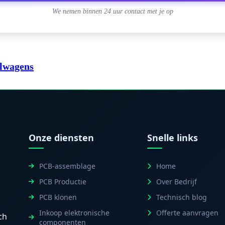
We nemen binnen 24 uur contact met je op
elwagens
Onze diensten
Snelle links
PCB-assemblage
Home
PCB Productie
Over Bedrijf
PCB klonen
Technisch blog
Inkoop elektronische
Offerte aanvragen
ch
componenten