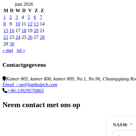
juni 2026
M
D
W
D
V
Z
Z
1
2
3
4
5
6
7
8
9
10
11
12
13
14
15
16
17
18
19
20
21
22
23
24
25
26
27
28
29
30
« mei
jul »
Contactgegevens
Kamer 805, kamer 806, kamer 809, No.1, No.96, Chuangqiang Road
Email：op@topfastpcb.com
+86-13929576863
Neem contact met ons op
NAAM:
*