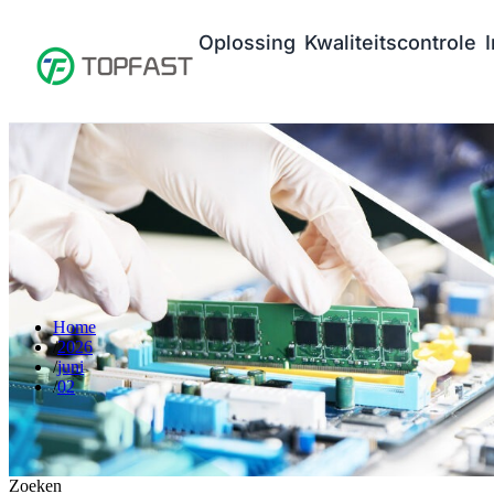
Oplossing
Kwaliteitscontrole
Home
2026
juni
02
Zoeken