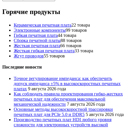
Горячие продукты
Керамическая печатная плата
2
2 товара
Электронные компоненты
9
9 товаров
Гибкая печатная плата
4
4 товара
Сборка печатной платы
8
8 товаров
Жесткая печатная плата
6
6 товаров
Жесткая гибкая печатная плата
3
3 товара
Жгут проводов
5
5 товаров
Последние новости
Точное регулирование импеданса: как обеспечить
допуск импеданса ±5% в высокоскоростных печатных
платах
9 августа 2026 года
Как соблюдать правила проектирования гибко-жестких
печатных плат для обеспечения максимальной
механической надежности
7 августа 2026 года
Основные методы высокоскоростной трассировки
печатных плат для PCIe 5.0 и DDR5
5 августа 2026 года
Производство печатных плат HDI любого уровня
сложности для электронных устройств высокой