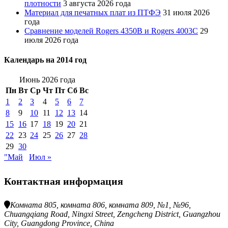
плотности
3 августа 2026 года
Материал для печатных плат из ПТФЭ
31 июля 2026
года
Сравнение моделей Rogers 4350B и Rogers 4003C
29
июля 2026 года
Календарь на 2014 год
Июнь 2026 года
Пн
Вт
Ср
Чт
Пт
Сб
Вс
1
2
3
4
5
6
7
8
9
10
11
12
13
14
15
16
17
18
19
20
21
22
23
24
25
26
27
28
29
30
"Май
Июл »
Контактная информация
Комната 805, комната 806, комната 809, №1, №96,
Chuangqiang Road, Ningxi Street, Zengcheng District, Guangzhou
City, Guangdong Province, China