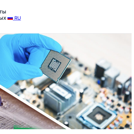
ты
ных
RU