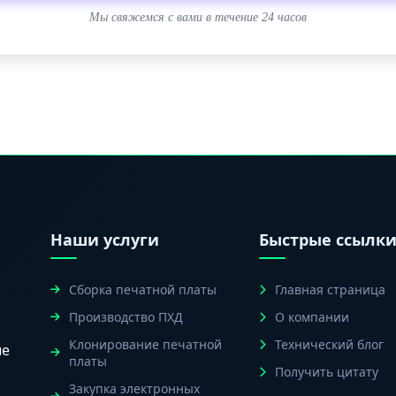
Мы свяжемся с вами в течение 24 часов
Наши услуги
Быстрые ссылк
Сборка печатной платы
Главная страница
Производство ПХД
О компании
Клонирование печатной
Технический блог
ые
платы
Получить цитату
Закупка электронных