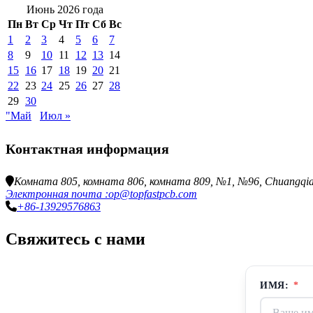
Июнь 2026 года
Пн
Вт
Ср
Чт
Пт
Сб
Вс
1
2
3
4
5
6
7
8
9
10
11
12
13
14
15
16
17
18
19
20
21
22
23
24
25
26
27
28
29
30
"Май
Июл »
Контактная информация
Комната 805, комната 806, комната 809, №1, №96, Chuangqiang 
Электронная почта :op@topfastpcb.com
+86-13929576863
Свяжитесь с нами
ИМЯ:
*