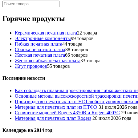
Горячие продукты
Керамическая печатная плата
2
2 товара
Электронные компоненты
9
9 товаров
Гибкая печатная плата
4
4 товара
Сборка печатной платы
8
8 товаров
Жесткая печатная плата
6
6 товаров
Жесткая гибкая печатная плата
3
3 товара
Жгут проводов
5
5 товаров
Последние новости
Как соблюдать правила проектирования гибко-жестких п
Основные методы высокоскоростной трассировки печатны
Производство печатных плат HDI любого уровня сложнос
Материал для печатных плат из ПТФЭ
31 июля 2026 года
Сравнение моделей Rogers 4350B и Rogers 4003C
29 июля
Материал для печатных плат Rogers
26 июля 2026 года
Календарь на 2014 год