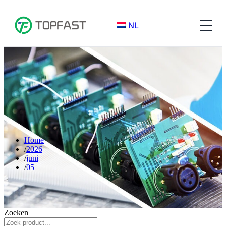
NL
Home
2026
juni
05
Zoeken