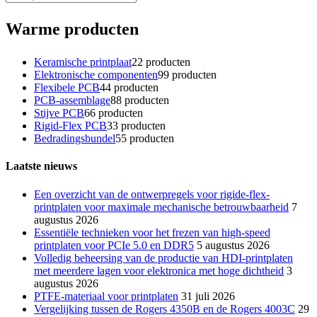
Warme producten
Keramische printplaat
2
2 producten
Elektronische componenten
9
9 producten
Flexibele PCB
4
4 producten
PCB-assemblage
8
8 producten
Stijve PCB
6
6 producten
Rigid-Flex PCB
3
3 producten
Bedradingsbundel
5
5 producten
Laatste nieuws
Een overzicht van de ontwerpregels voor rigide-flex-
printplaten voor maximale mechanische betrouwbaarheid
7
augustus 2026
Essentiële technieken voor het frezen van high-speed
printplaten voor PCIe 5.0 en DDR5
5 augustus 2026
Volledig beheersing van de productie van HDI-printplaten
met meerdere lagen voor elektronica met hoge dichtheid
3
augustus 2026
PTFE-materiaal voor printplaten
31 juli 2026
Vergelijking tussen de Rogers 4350B en de Rogers 4003C
29