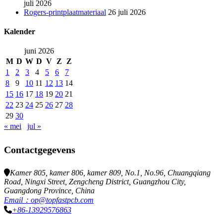
juli 2026
Rogers-printplaatmateriaal
26 juli 2026
Kalender
juni 2026
M
D
W
D
V
Z
Z
1
2
3
4
5
6
7
8
9
10
11
12
13
14
15
16
17
18
19
20
21
22
23
24
25
26
27
28
29
30
« mei
jul »
Contactgegevens
Kamer 805, kamer 806, kamer 809, No.1, No.96, Chuangqiang
Road, Ningxi Street, Zengcheng District, Guangzhou City,
Guangdong Province, China
Email：op@topfastpcb.com
+86-13929576863