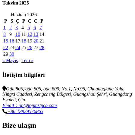
Takvim 2025
Haziran 2026
P
S
Ç
P
C
C
P
1
2
3
4
5
6
7
8
9
10
11
12
13
14
15
16
17
18
19
20
21
22
23
24
25
26
27
28
29
30
« Mayıs
Tem »
İletişim bilgileri
Oda 805, oda 806, oda 809, No.1, No.96, Chuangqiang Yolu,
Ningxi Caddesi, Zengcheng Bölgesi, Guangzhou Şehri, Guangdong
Eyaleti, Çin
Email：op@topfastpcb.com
+86-13929576863
Bize ulaşın