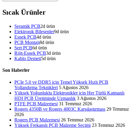
Sıcak Ürünler
Seramik PCB
2
d ürün
Elektronik Bileşenler
9
d ürün
Esnek PCB
4
d ürün
PCB Montajı
8
d ürün
Sert PCB
6
d ürün
Rijit-Esnek PCB
3
d ürün
Kablo Demeti
5
d ürün
Son Haberler
PCIe 5.0 ve DDR5 için Temel Yüksek Hızlı PCB
Yollandırma Teknikleri
5 Ağustos 2026
Yüksek Yoğunluklu Elektronikler için Her Türlü Katmanlı
HDI PCB Üretiminde Uzmanlık
3 Ağustos 2026
PTFE PCB Malzemesi
31 Temmuz 2026
Rogers 4350B ve Rogers 4003C Karşılaştırması
29 Temmuz
2026
Rogers PCB Malzemesi
26 Temmuz 2026
Yüksek Frekanslı PCB Malzeme Seçimi
23 Temmuz 2026